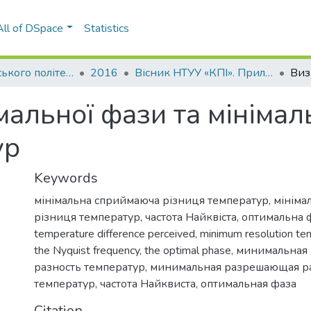
All of DSpace
Statistics
Вісник Київського політехнічного інституту. Серія Приладобудування
2016
Вісник НТУУ «КПІ». Приладобудування: збірник наукових праць, Вип. 51(1)
альної фази та мінімал
ур
Keywords
мінімальна сприймаюча різниця температур
,
мініма
різниця температур
,
частота Найквіста
,
оптимальна 
temperature difference perceived
,
minimum resolution tem
the Nyquist frequency
,
the optimal phase
,
минимальная
разность температур
,
минимальная разрешающая р
температур
,
частота Найквиста
,
оптимальная фаза
Citation