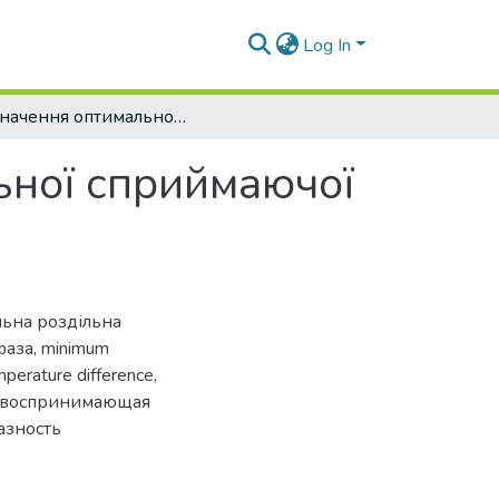
Log In
Визначення оптимальної фази та мінімальної сприймаючої різниці температур
ьної сприймаючої
льна роздільна
фаза
,
minimum
perature difference
,
 воспринимающая
азность