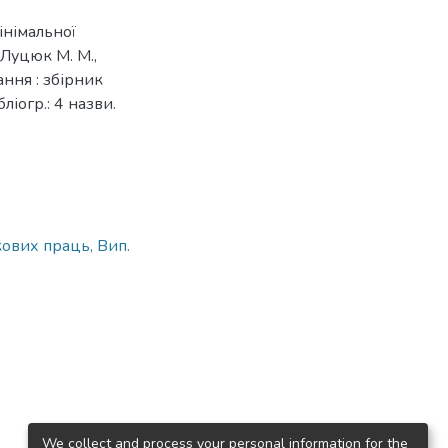
інімальної
 Луцюк М. М.,
ання : збірник
ліогр.: 4 назви.
ових праць, Вип.
We collect and process your personal information for the