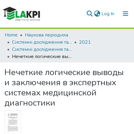
(current)
Log In
Communities & Collections
Home
Наукова періодика
Системні дослідження та інформаційні технології
2021
All of DSpace
Системні дослідження та інформаційні технології: міжнародний науково-технічний журнал, № 3
Нечеткие логические выводы и заключения в экспертных системах медицинской диагностики
Statistics
Нечеткие логические выводы
и заключения в экспертных
системах медицинской
диагностики