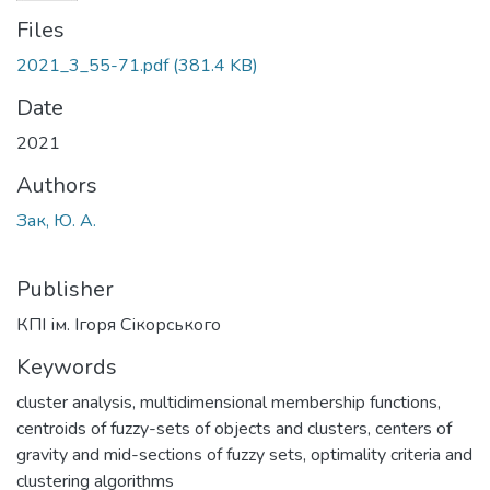
Files
2021_3_55-71.pdf
(381.4 KB)
Date
2021
Authors
Зак, Ю. А.
Publisher
КПІ ім. Ігоря Сікорського
Keywords
cluster analysis
,
multidimensional membership functions
,
centroids of fuzzy-sets of objects and clusters
,
centers of
gravity and mid-sections of fuzzy sets
,
optimality criteria and
clustering algorithms