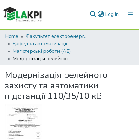
(current)
Log In
Communities & Collections
Home
Факультет електроенерготехніки та автоматики (ФЕА)
Кафедра автоматизації енергосистем (АЕ)
All of DSpace
Магістерські роботи (АЕ)
Модернізація релейного захисту та автоматики підстанції 110/35/10 кВ
Statistics
Модернізація релейного
захисту та автоматики
підстанції 110/35/10 кВ