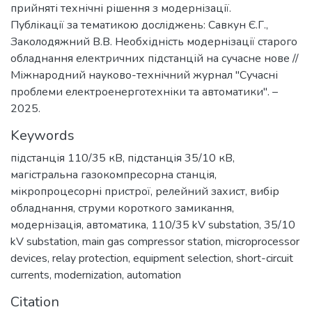
прийняті технічні рішення з модернізації.
Публікації за тематикою досліджень: Савкун Є.Г.,
Заколодяжний В.В. Необхідність модернізації старого
обладнання електричних підстанцій на сучасне нове //
Міжнародний науково-технічний журнал "Сучасні
проблеми електроенерготехніки та автоматики". –
2025.
Keywords
підстанція 110/35 кВ
,
підстанція 35/10 кВ
,
магістральна газокомпресорна станція
,
мікропроцесорні пристрої
,
релейний захист
,
вибір
обладнання
,
струми короткого замикання
,
модернізація
,
автоматика
,
110/35 kV substation
,
35/10
kV substation
,
main gas compressor station
,
microprocessor
devices
,
relay protection
,
equipment selection
,
short-circuit
currents
,
modernization
,
automation
Citation