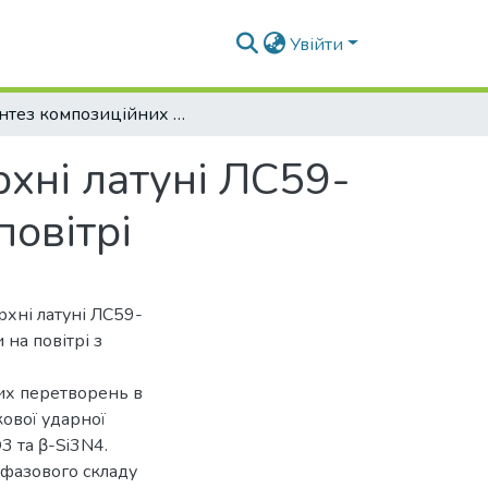
Увійти
Синтез композиційних покриттів на поверхні латуні ЛС59-1 ультразвуковою ударною обробкою на повітрі
рхні латуні ЛС59-
овітрі
рхні латуні ЛС59-
 на повітрі з
их перетворень в
кової ударної
3 та β-Si3N4.
 фазового складу