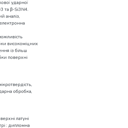
кової ударної
3 та β-Si3N4.
й аналіз,
 електронна
можливість
бки високоміцних
ння із більш
бки поверхні
мікротвердість
,
дарна обробка
,
верхні латуні
рі : дипломна