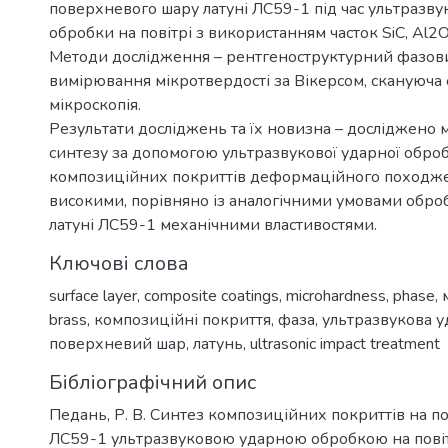
поверхневого шару латуні ЛС59-1 під час ультразву
обробки на повітрі з використанням часток SiC, Al2O
Методи дослідження – рентгеноструктурний фазови
вимірювання мікротвердості за Вікерсом, скануюча
мікроскопія.
Результати досліджень та їх новизна – досліджено 
синтезу за допомогою ультразвукової ударної обро
композиційних покриттів деформаційного походже
високими, порівняно із аналогічними умовами обро
латуні ЛС59-1 механічними властивостями.
Ключові слова
surface layer
,
composite coatings
,
microhardness
,
phase
,
brass
,
композиційні покриття
,
фаза
,
ультразвукова у
поверхневий шар
,
латунь
,
ultrasonic impact treatment
Бібліографічний опис
Педань, Р. В. Синтез композиційних покриттів на по
ЛС59-1 ультразвуковою ударною обробкою на повіт