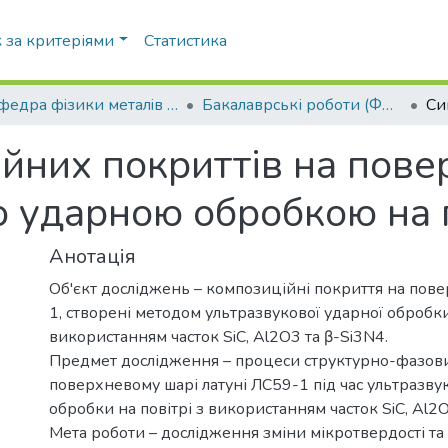
 за критеріями
Статистика
Кафедра фiзики металiв (ФМ ІФФ)
Бакалаврські роботи (ФМ ІФФ)
йних покриттів на пове
 ударною обробкою на п
Анотація
Об'єкт досліджень – композиційні покриття на пове
1, створені методом ультразвукової ударної обробки
використанням часток SiC, Al2O3 та β-Si3N4.
Предмет дослідження – процеси структурно-фазов
поверхневому шарі латуні ЛС59-1 під час ультразву
обробки на повітрі з використанням часток SiC, Al2O
Мета роботи – дослідження зміни мікротвердості та