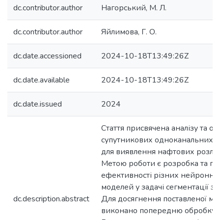
dc.contributor.author
Нагорський, М. Л.
dc.contributor.author
Яйлимова, Г. О.
dc.date.accessioned
2024-10-18T13:49:26Z
dc.date.available
2024-10-18T13:49:26Z
dc.date.issued
2024
Стаття присвячена аналізу та об
супутникових одноканальних з
для виявлення нафтових розлив
Метою роботи є розробка та по
ефективності різних нейронни
моделей у задачі сегментації з
dc.description.abstract
Для досягнення поставленої ме
виконано попередню обробку 