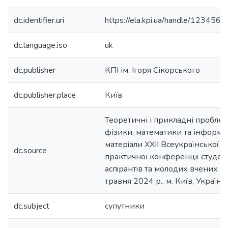
dc.identifier.uri
https://ela.kpi.ua/handle/12345
dc.language.iso
uk
dc.publisher
КПІ ім. Ігоря Сікорського
dc.publisher.place
Київ
Теоретичні і прикладні пробле
фізики, математики та інформат
матерiали XXII Всеукраїнської 
dc.source
практичної конференцiї студент
аспiрантiв та молодих вчених (
травня 2024 р., м. Київ, Україна)
dc.subject
супутники