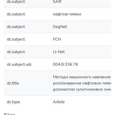
dc.subject
SAR
dc.subject
нафтові плями
dc.subject
SegNet
dc.subject
FCN
dc.subject
U-Net
dc.subject.udc
004.8:336.76
Методи машинного навчання д
dc.title
розпiзнавання нафтових плям з
допомогою супутникових знiмк
dc.type
Article