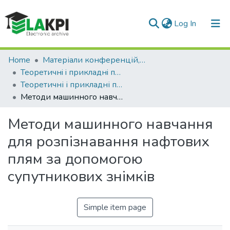
(current)
Log In
Communities & Collections
Home
Матеріали конференцій, семінарів і т.п.
Теоретичнi i прикладнi проблеми фiзики, математики та інформатики
All of DSpace
Теоретичні і прикладні проблеми фізики, математики та інформатики (22 ; 2024 ; Київ)
Методи машинного навчання для розпiзнавання нафтових плям за допомогою супутникових знiмкiв
Statistics
Методи машинного навчання
для розпiзнавання нафтових
плям за допомогою
супутникових знiмкiв
Simple item page