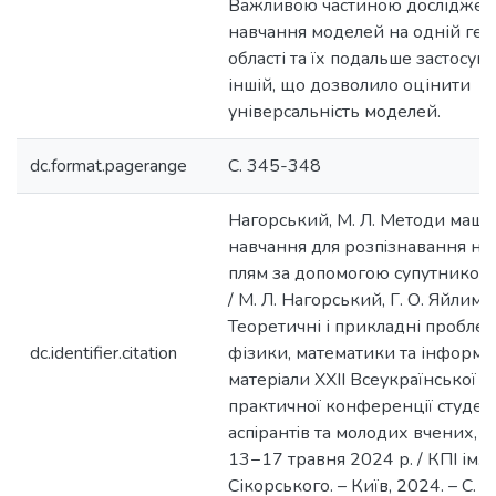
Важливою частиною дослідженн
навчання моделей на одній гео
області та їх подальше застосув
іншій, що дозволило оцінити
універсальність моделей.
dc.format.pagerange
С. 345-348
Нагорський, М. Л. Методи маш
навчання для розпiзнавання н
плям за допомогою супутникови
/ М. Л. Нагорський, Г. О. Яйлимов
Теоретичні і прикладні пробле
dc.identifier.citation
фізики, математики та інформат
матерiали XXII Всеукраїнської 
практичної конференцiї студент
аспiрантiв та молодих вчених, [К
13−17 травня 2024 р. / КПІ ім. І
Сікорського. – Київ, 2024. – С. 