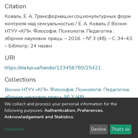
Citation
Коваль, Е. А. Трансформации социокультурных форм
контроля над сексуальностью / Е. А. Коваль // Вісник
НТУУ «КПІ». Філософія. Психологія. Педагогіка :
збірник наукових праць. – 2016. – № 3 (48). – С. 34–43.
– Бібліогр.: 24 назви.
URI
https://ela.kpi.ua/handle/123456789/25421
Collections
Вісник НТУУ «КПІ». Філософія. Психологія. Педагогіка:
збірник наукових праць, № 3 (48)
We collect and process your personal information for the
following purposes:
Authentication, Preferences,
Full item page
Acknowledgement and Statistics
.
DSpace software
copyright © 2002-2026
LYRASIS
Customize
Decline
That's ok
Cookie settings
Send Feedback