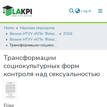
(current)
Log In
Communities & Collections
Home
Наукова періодика
Вісник НТУУ «КПІ». Філософія. Психологія. Педагогіка
2016
All of DSpace
Вісник НТУУ «КПІ». Філософія. Психологія. Педагогіка: збірник наукових праць, № 3 (48)
Трансформации социокультурных форм контроля над сексуальностью
Statistics
Трансформации
социокультурных форм
контроля над сексуальностью
Files