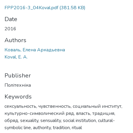
FPP2016-3_04Koval.pdf
(381.58 KB)
Date
2016
Authors
Коваль, Елена Аркадьевна
Koval, E. А.
Publisher
Політехніка
Keywords
сексуальность
,
чувственность
,
социальный институт
,
культурно-символический ряд
,
власть
,
традиция
,
обряд
,
sexuality
,
sensuality
,
social institution
,
cultural-
symbolic line
,
authority
,
tradition
,
ritual