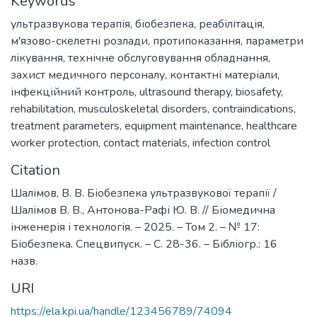
Keywords
ультразвукова терапія
,
біобезпека
,
реабілітація
,
м'язово-скелетні розлади
,
протипоказання
,
параметри
лікування
,
технічне обслуговування обладнання
,
захист медичного персоналу
,
контактні матеріали
,
інфекційний контроль
,
ultrasound therapy
,
biosafety
,
rehabilitation
,
musculoskeletal disorders
,
contraindications
,
treatment parameters
,
equipment maintenance
,
healthcare
worker protection
,
contact materials
,
infection control
Citation
Шалімов, В. В. Біобезпека ультразвукової терапії /
Шалімов В. В., Антонова-Рафі Ю. В. // Біомедична
інженерія і технологія. – 2025. – Том 2. – № 17:
Біобезпека. Спецвипуск. – С. 28-36. – Бібліогр.: 16
назв.
URI
https://ela.kpi.ua/handle/123456789/74094