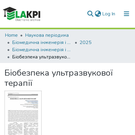
(current)
Log In
Communities & Collections
Home
Наукова періодика
Біомедична інженерія і технологія
2025
All of DSpace
Біомедична інженерія і технологія, Том 2, № 17: Біобезпека. Спецвипуск
Біобезпека ультразвукової терапії
Statistics
Біобезпека ультразвукової
терапії