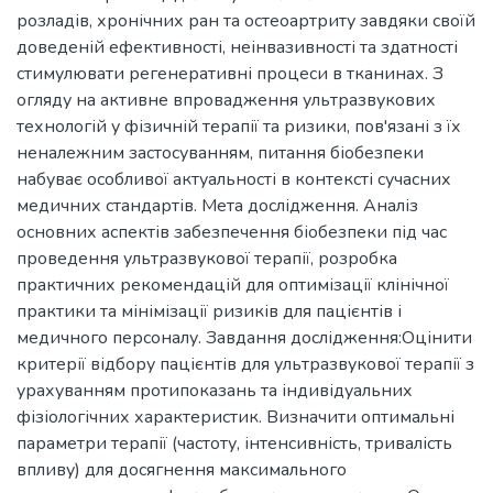
розладів, хронічних ран та остеоартриту завдяки своїй
доведеній ефективності, неінвазивності та здатності
стимулювати регенеративні процеси в тканинах. З
огляду на активне впровадження ультразвукових
технологій у фізичній терапії та ризики, пов'язані з їх
неналежним застосуванням, питання біобезпеки
набуває особливої актуальності в контексті сучасних
медичних стандартів. Мета дослідження. Аналіз
основних аспектів забезпечення біобезпеки під час
проведення ультразвукової терапії, розробка
практичних рекомендацій для оптимізації клінічної
практики та мінімізації ризиків для пацієнтів і
медичного персоналу. Завдання дослідження:Оцінити
критерії відбору пацієнтів для ультразвукової терапії з
урахуванням протипоказань та індивідуальних
фізіологічних характеристик. Визначити оптимальні
параметри терапії (частоту, інтенсивність, тривалість
впливу) для досягнення максимального