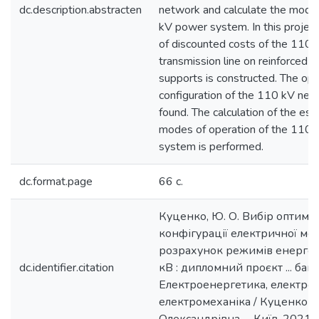
dc.description.abstracten
network and calculate the mode
kV power system. In this project,
of discounted costs of the 110
transmission line on reinforced 
supports is constructed. The opt
configuration of the 110 kV ne
found. The calculation of the est
modes of operation of the 110
system is performed.
dc.format.page
66 с.
Куценко, Ю. О. Вибір оптима
конфігурації електричної мер
розрахунок режимів енерго
dc.identifier.citation
кВ : дипломний проєкт ... бак
Електроенергетика, електрот
електромеханіка / Куценко Ю