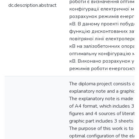
роботи є визначення оптимал
dc.description.abstract
конфігурації електричної мер
розрахунок режимів енерго
кВ. В даному проекті побудо
функцію дисконтованих затр
повітряної лінії електропере
кВ на залізобетонних опорах
оптимальну конфігурацію ме
кВ. Виконано розрахунок ус
режимів роботи енергосисте
Тhe diploma project consists of 
explanatory note and a graphic c
The explanatory note is made o
of A4 format, which includes 32 
figures and 4 sources of literatu
graphic part includes 3 sheets o
The purpose of this work is to d
optimal configuration of the elect