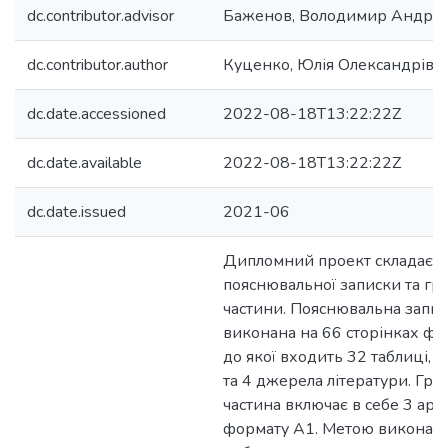
dc.contributor.advisor
Баженов, Володимир Андрій
dc.contributor.author
Куценко, Юлія Олександрівн
dc.date.accessioned
2022-08-18T13:22:22Z
dc.date.available
2022-08-18T13:22:22Z
dc.date.issued
2021-06
Дипломний проект складаєтьс
пояснювальної записки та гр
частини. Пояснювальна запис
виконана на 66 сторінках фо
до якої входить 32 таблиці, 
та 4 джерела літератури. Гра
частина включає в себе 3 арк
формату А1. Метою виконанн