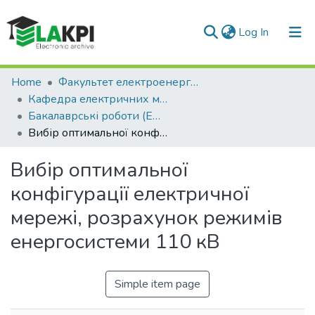
(current)
Log In
Communities & Collections
Home
Факультет електроенерготехніки та автоматики (ФЕА)
Кафедра електричних мереж та систем (ЕМС)
All of DSpace
Бакалаврські роботи (ЕМС)
Вибір оптимальної конфігурації електричної мережі, розрахунок режимів енергосистеми 110 кВ
Statistics
Вибір оптимальної
конфігурації електричної
мережі, розрахунок режимів
енергосистеми 110 кВ
Simple item page