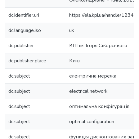
Олександрівна. – Київ, 2021. –
dc.identifier.uri
https://ela.kpi.ua/handle/123
dc.language.iso
uk
dc.publisher
КПІ ім. Ігоря Сікорського
dc.publisher.place
Київ
dc.subject
електрична мережа
dc.subject
electrical network
dc.subject
оптимальна конфігурація
dc.subject
optimal configuration
dc.subject
функція дисконтованих затр