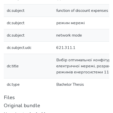
dc.subject
function of discount expenses
dc.subject
режим мережі
dc.subject
network mode
dc.subject.udc
621.311.1
Вибір оптимальної конфігура
dc.title
електричної мережі, розраху
режимів енергосистеми 110
dc.type
Bachelor Thesis
Files
Original bundle