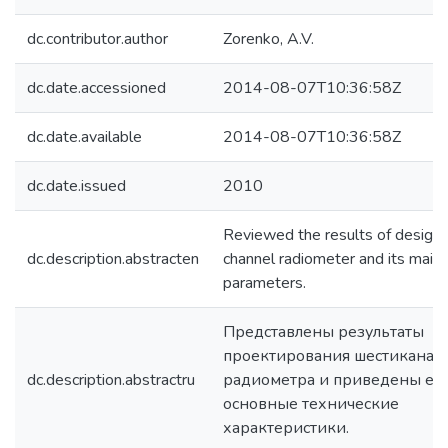
dc.contributor.author
Zorenko, A.V.
dc.date.accessioned
2014-08-07T10:36:58Z
dc.date.available
2014-08-07T10:36:58Z
dc.date.issued
2010
Reviewed the results of designin
dc.description.abstracten
channel radiometer and its main 
parameters.
Представлены результаты
проектирования шестиканал
dc.description.abstractru
радиометра и приведены ег
основные технические
характеристики.