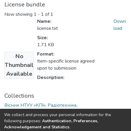
License bundle
Now showing
1 - 1 of 1
Name:
Down
license.txt
load
Size:
1.71 KB
Format:
No
Item-specific license agreed
Thumbnail
upon to submission
Available
Description:
Collections
Вісник НТУУ «КПІ». Радіотехніка,
радіоапаратобудування: збірник наукових праць, №
We collect and process your personal information for the
41
following purposes:
Authentication, Preferences,
Acknowledgement and Statistics
.