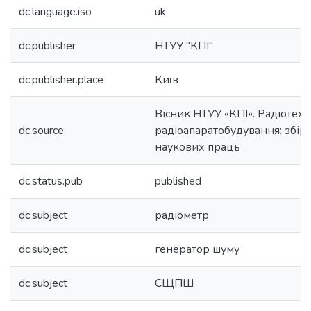
dc.language.iso
uk
dc.publisher
НТУУ "КПІ"
dc.publisher.place
Київ
Вісник НТУУ «КПІ». Радіотехн
dc.source
радіоапаратобудування: збір
наукових праць
dc.status.pub
published
dc.subject
радіометр
dc.subject
генератор шуму
dc.subject
СЩПШ