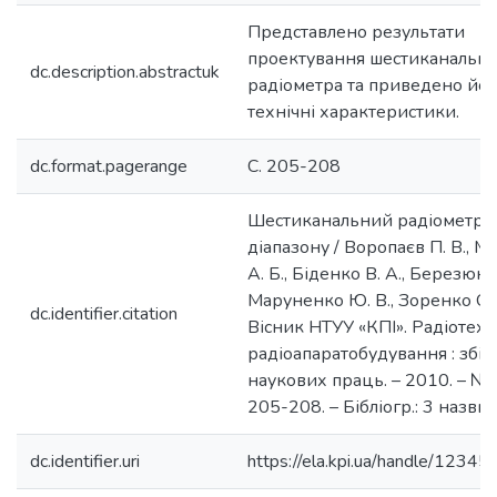
Представлено результати
проектування шестиканально
dc.description.abstractuk
радіометра та приведено йог
технічні характеристики.
dc.format.pagerange
С. 205-208
Шестиканальний радіометр 
діапазону / Воропаєв П. В., 
А. Б., Біденко В. А., Березюк Ф
Маруненко Ю. В., Зоренко О. В
dc.identifier.citation
Вісник НТУУ «КПІ». Радіотехн
радіоапаратобудування : збі
наукових праць. – 2010. – № 4
205-208. – Бібліогр.: 3 назви.
dc.identifier.uri
https://ela.kpi.ua/handle/123