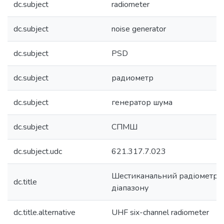
dc.subject
radiometer
dc.subject
noise generator
dc.subject
PSD
dc.subject
радиометр
dc.subject
генератор шума
dc.subject
СПМШ
dc.subject.udc
621.317.7.023
Шестиканальний радіометр 
dc.title
діапазону
dc.title.alternative
UHF six-channel radiometer