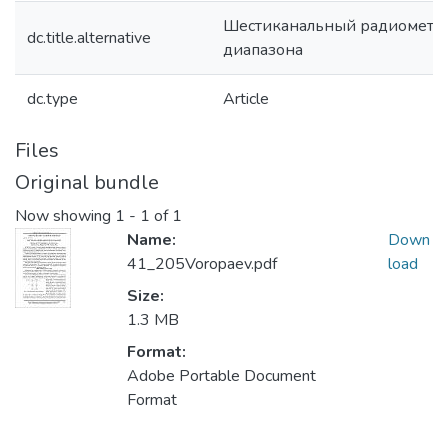
Шестиканальный радиометр
dc.title.alternative
диапазона
dc.type
Article
Files
Original bundle
Now showing
1 - 1 of 1
Name:
Down
41_205Voropaev.pdf
load
Size:
1.3 MB
Format:
Adobe Portable Document
Format