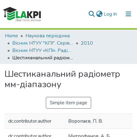
(current)
Log In
Communities & Collections
Home
Наукова періодика
Вісник НТУУ "КПІ". Серія Радіотехніка, Радіоапаратобудування
2010
All of DSpace
Вісник НТУУ «КПІ». Радіотехніка, радіоапаратобудування: збірник наукових праць, № 41
Шестиканальний радіометр мм-діапазону
Statistics
Шестиканальний радіометр
мм-діапазону
Simple item page
dc.contributor.author
Воропаєв, П. В.
dc.contributor.author
Митрофанов, А. Б.