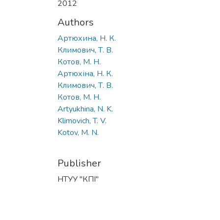
2012
Authors
Артюхина, Н. К.
Климович, Т. В.
Котов, М. Н.
Артюхіна, Н. К.
Климович, Т. В.
Котов, М. Н.
Artyukhina, N. K.
Klimovich, T. V.
Kotov, M. N.
Publisher
НТУУ "КПІ"