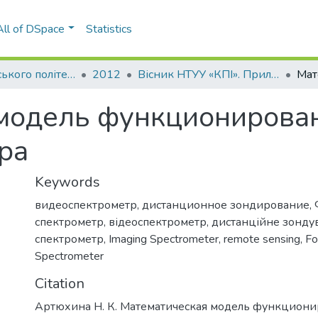
All of DSpace
Statistics
Вісник Київського політехнічного інституту. Серія Приладобудування
2012
Вісник НТУУ «КПІ». Приладобудування: збірник наукових праць, Вип. 43
модель функционирова
ра
Keywords
видеоспектрометр
,
дистанционное зондирование
,
спектрометр
,
відеоспектрометр
,
дистанційне зонду
спектрометр
,
Imaging Spectrometer
,
remote sensing
,
Fo
Spectrometer
Citation
Артюхина Н. К. Математическая модель функцион