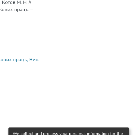
Котов М. Н. //
кових праць. –
ових праць, Вип.
We collect and process your personal information for the