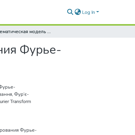
Log In
Математическая модель функционирования Фурье-видеоспектрометра
ния Фурье-
Фурье-
вання
,
Фур’є-
urier Transform
ирования Фурье-