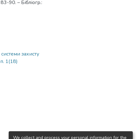
83-90. – Бібліогр.:
 системи захисту
п. 1(18)
We collect and process your personal information for the