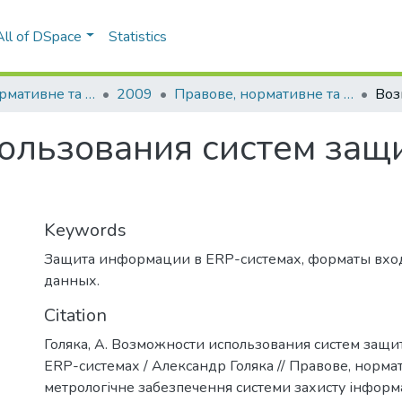
All of DSpace
Statistics
Правове, нормативне та метрологічне забезпечення системи захисту інформації в Україні
2009
Правове, нормативне та метрологічне забезпечення системи захисту інформації в Україні: науково-технічний збірник, Вип. 1(18)
ользования систем за
Keywords
Защита информации в ERP-системах
,
форматы вхо
данных.
Citation
Голяка, А. Возможности использования систем защ
ERP-системах / Александр Голяка // Правове, норма
метрологічне забезпечення системи захисту інформац