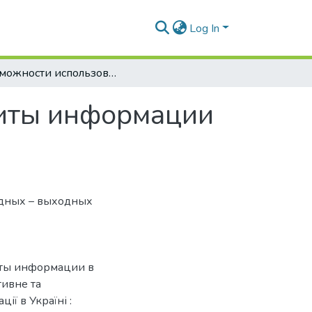
Log In
Возможности использования систем защиты информации в ERP-системах
щиты информации
дных – выходных
иты информации в
тивне та
ії в Україні :