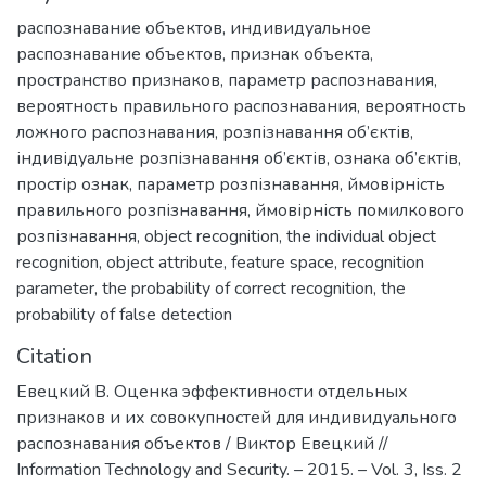
распознавание объектов
,
индивидуальное
распознавание объектов
,
признак объекта
,
пространство признаков
,
параметр распознавания
,
вероятность правильного распознавания
,
вероятность
ложного распознавания
,
розпізнавання об’єктів
,
індивідуальне розпізнавання об’єктів
,
ознака об’єктів
,
простір ознак
,
параметр розпізнавання
,
ймовірність
правильного розпізнавання
,
ймовірність помилкового
розпізнавання
,
object recognition
,
the individual object
recognition
,
object attribute
,
feature space
,
recognition
parameter
,
the probability of correct recognition
,
the
probability of false detection
Citation
Евецкий В. Оценка эффективности отдельных
признаков и их совокупностей для индивидуального
распознавания объектов / Виктор Евецкий //
Information Technology and Security. – 2015. – Vol. 3, Iss. 2