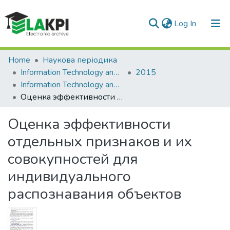
(current)
Log In
Communities & Collections
Home
Наукова періодика
Information Technology and Security
2015
All of DSpace
Information Technology and Security, Vol. 3, Iss. 2 (5)
Оценка эффективности отдельных признаков и их совокупностей для индивидуального распознавания объектов
Statistics
Оценка эффективности
отдельных признаков и их
совокупностей для
индивидуального
распознавания объектов