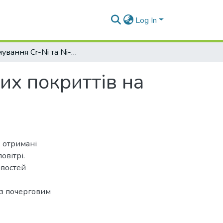
Log In
Формування Cr-Ni та Ni-Cr електроіскровиx покриттів на сталі 40Х13 та їх властивості
иx покриттів на
, отримані
овітрі.
ивостей
 з почерговим