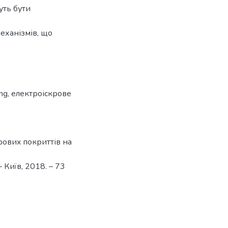
уть бути
еханізмів, що
ing
,
електроіскрове
кровиx покриттів на
 Київ, 2018. – 73