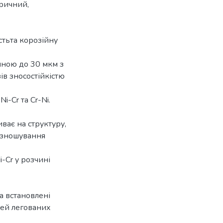
ричний,
тьта корозійну
иною до 30 мкм з
ів зносостійкістю
i-Cr та Cr-Ni.
ває на структуру,
о зношування
-Cr у розчині
а встановлені
тей легованих