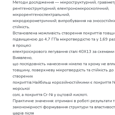
Методи дослідження — мікроструктурний, гравімет
рентгеноструктурний, електрономікроскопічний,
мікрорентгеноспектральний,
мікродюрометричний; випробування на зносостійкіс
стійкість.
Встановлена можливість створення покриттів товщ
підвищеною до 4,7 ГПа мікротвердістю та у 1,69 раз
в процесі
електроіскрового легування сталі 40Х13 за схемами N
Виявлено,
що послідовність нанесення нікелю та хрому не впли
товщину, поверхневу мікротвердість та стійкість д
створених
покриттів.Найбільш корозійностійкими є покриття Ni
морської
солі, а покриття Cr-Ni у оцтовій кислоті.
Практичне значення: отримані в роботі результати т
закономірності формування структури та властивос
шарів після