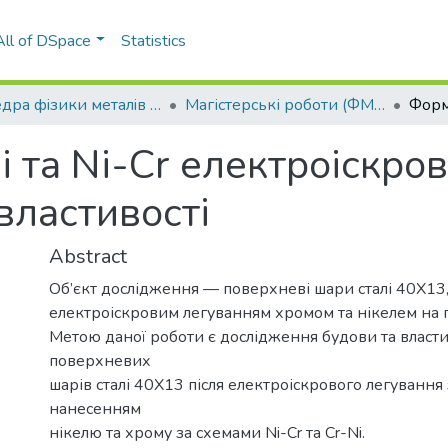
All of DSpace
Statistics
Кафедра фiзики металiв (ФМ ІФФ)
Магістерські роботи (ФМ ІФФ)
 та Ni-Cr електроіскров
 властивості
Abstract
Об’єкт дослідження — поверхневі шари сталі 40Х13
електроіскровим легуванням хромом та нікелем на п
Метою даної роботи є дослідження будови та власт
поверхневих
шарів сталі 40Х13 після електроіскрового легування
нанесенням
нікелю та хрому за схемами Ni-Cr та Cr-Ni.