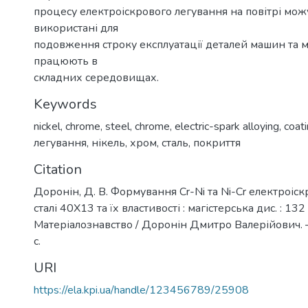
процесу електроіскрового легування на повітрі мож
використані для
подовження строку експлуатації деталей машин та м
працюють в
cкладних середовищах.
Keywords
nickel
,
chrome
,
steel
,
chrome
,
electric-spark alloying
,
coat
легування
,
нікель
,
хром
,
сталь
,
покриття
Citation
Доронін, Д. В. Формування Cr-Ni та Ni-Cr електроіс
сталі 40Х13 та їх властивості : магістерська дис. : 132
Матеріалознавство / Доронін Дмитро Валерійович. –
с.
URI
https://ela.kpi.ua/handle/123456789/25908