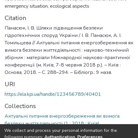
emergency situation
,
ecological aspects
Citation
Панасюк, І. В. Шляхи підвищення безпеки
гідротехнічних споруд України / І. В. Панасюк, А. І.
Томільцева // Актуальні питання енергозбереження як
вимога безпеки життєдіяльності : науково-технічний
збірник : матеріали Міжнародної науково-практичної
конференції (м. Київ, 7-8 червня 2018 р.). – Київ :
Основа, 2018. – С. 288–294. – Бібліогр.: 9 назв.
URI
https://ela.kpi.ua/handle/123456789/40401
Collections
Актуальні питання енергозбереження як вимога
безпеки життєдіяльності (1 ; 2018 ; Київ)
We collect and process your personal information for the
following purposes:
Authentication, Preferences,
Full item page