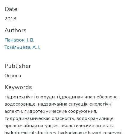
Date
2018
Authors
Панасюк, І. В.
Томільцева, А. І.
Publisher
Основа
Keywords
гідротехнічні споруди
,
гідродинамічна небезпека
,
водосховище
,
надзвичайна ситуація
,
екологічні
аспекти
,
гидротехнические сооружения
,
гидродинамическая опасность
,
водохранилище
,
чрезвычайная ситуация
,
экологические аспекты
,
hydrotechnical structures
,
hydrodynamic hazard
,
reservoir
,