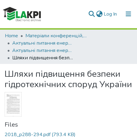
(current)
Log In
Communities & Collections
Home
Матеріали конференцій, семінарів і т.п.
Актуальні питання енергозбереження як вимога безпеки життєдіяльності
All of DSpace
Актуальні питання енергозбереження як вимога безпеки життєдіяльності (1 ; 2018 ; Київ)
Шляхи підвищення безпеки гідротехнічних споруд України
Statistics
Шляхи підвищення безпеки
гідротехнічних споруд України
Files
2018_p288-294.pdf
(793.4 KB)