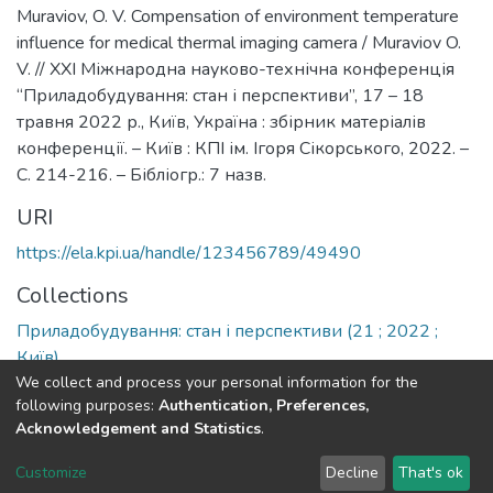
Muraviov, O. V. Compensation of environment temperature
influence for medical thermal imaging camera / Muraviov O.
V. // XХI Міжнародна науково-технічна конференція
“Приладобудування: стан і перспективи”, 17 – 18
травня 2022 р., Київ, Україна : збірник матеріалів
конференції. – Київ : КПІ ім. Ігоря Сікорського, 2022. –
С. 214-216. – Бібліогр.: 7 назв.
URI
https://ela.kpi.ua/handle/123456789/49490
Collections
Приладобудування: стан і перспективи (21 ; 2022 ;
Київ)
We collect and process your personal information for the
following purposes:
Authentication, Preferences,
Full item page
Acknowledgement and Statistics
.
DSpace software
copyright © 2002-2026
LYRASIS
Customize
Decline
That's ok
Cookie settings
Send Feedback