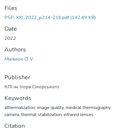
Files
PSP-XXI_2022_p214-216.pdf
(142.49 KB)
Date
2022
Authors
Muraviov, O. V.
Publisher
КПІ ім. Ігоря Сікорського
Keywords
athermalization
,
image quality
,
medical thermography
camera
,
thermal stabilization
,
infrared lenses
Citation