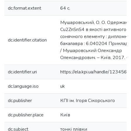
dc.format.extent
64 с.
Мушаровський, О. О. Одержанн
Cu2ZnSnS4 в якості активного 
сонячного елементу : дипломна р
dc.identifier.citation
бакалавра : 6.040204 Прикладн
/ Мушаровський Олександр
Олександрович. – Київ, 2017. – 6
dc.identifier.uri
https://ela.kpi.ua/handle/12345
dc.language.iso
uk
dc.publisher
КПІ ім. Ігоря Сікорського
dc.publisher.place
Київ
dc.subject
тонкі плівки