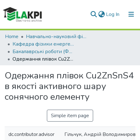
(current)
Log In
Communities & Collections
Home
Навчально-науковий фізико-технічний інститут (НН ФТІ)
Кафедра фізики енергетичних систем (ФЕС)
All of DSpace
Бакалаврські роботи (ФЕС)
Одержання плівок Cu2ZnSnS4 в якості активного шару сонячного елементу
Statistics
Одержання плівок Cu2ZnSnS4
в якості активного шару
сонячного елементу
Simple item page
dc.contributor.advisor
Гільчук, Андрій Володимирови