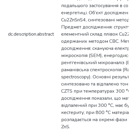
подальшого застосування в сон
енергетиці. Об’єкт дослідження
Cu2ZnSnS4, синтезовані методо
Предмет дослідження: структур
dc.description.abstract
елементний склад плівок Cu2Zn
одержаних методом СВС. Мето
дослідження: скануюча електр
мікроскопія (SEM), енергодисп
рентгенівський мікроаналіз (ED
раманівська спектроскопія (Ra
spectroscopy). Основні результа
синтезовано та відпалено тонкі
CZTS при температурах 300 °С т
дослідження показали, що матер
відпалений при 300 °С, має буд
кестериту; при 800 °С матеріал
розпадається на окремі фази сі
ZnS.