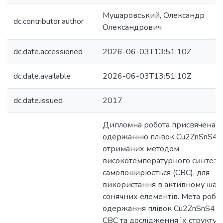
Мушаровський, Олександр
dc.contributor.author
Олександрович
dc.date.accessioned
2026-06-03T13:51:10Z
dc.date.available
2026-06-03T13:51:10Z
dc.date.issued
2017
Дипломна робота присвячена
одержанню плівок Cu2ZnSnS4 (
отриманих методом
високотемпературного синтезу
самопоширюється (СВС), для
використання в активному шар
сонячних елементів. Мета робот
одержання плівок Cu2ZnSnS4 
СВС та дослідження їх структур