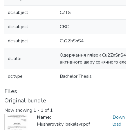
dc.subject
CZTS
dc.subject
СВС
dc.subject
Cu2ZnSnS4
Одержання плівок Cu2ZnSnS4 в 
dc.title
активного шару сонячного еле
dc.type
Bachelor Thesis
Files
Original bundle
Now showing
1 - 1 of 1
Name:
Down
Musharovsky_bakalavr.pdf
load