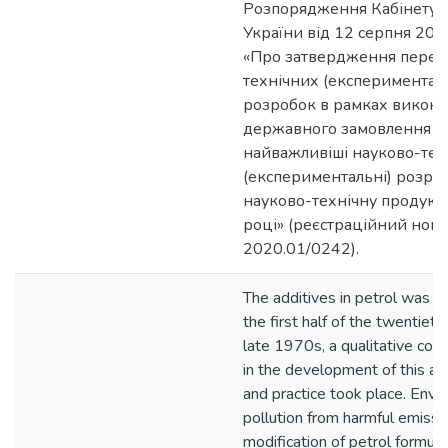
Розпорядження Кабінету М
України від 12 серпня 202
«Про затвердження перелі
технічних (експериментал
розробок в рамках викон
державного замовлення н
найважливіші науково-тех
(експериментальні) розроб
науково-технічну продукц
році» (реєстраційний ном
2020.01/0242).
The additives in petrol was st
the first half of the twentieth 
late 1970s, a qualitative con
in the development of this ar
and practice took place. Envi
pollution from harmful emissi
modification of petrol formul