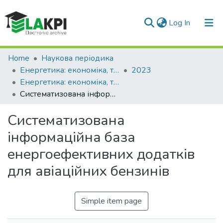
(current)
Log In
Communities & Collections
Home
Наукова періодика
Енергетика: економіка, технології, екологія
2023
All of DSpace
Енергетика: економіка, технології, екологія: науковий журнал, № 3 (73)
Систематизована інформаційна база енергоефективних додатків для авіаційних бензинів
Statistics
Систематизована
інформаційна база
енергоефективних додатків
для авіаційних бензинів
Simple item page