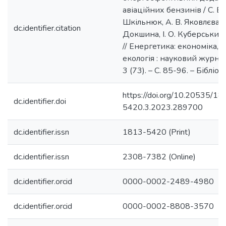
авіаційних бензинів / С. В. 
Шкільнюк, А. В. Яковлєва, 
dc.identifier.citation
Докшина, І. О. Куберський, 
// Енергетика: економіка, т
екологія : науковий журнал
3 (73). – С. 85-96. – Бібліогр
https://doi.org/10.20535/18
dc.identifier.doi
5420.3.2023.289700
dc.identifier.issn
1813-5420 (Print)
dc.identifier.issn
2308-7382 (Online)
dc.identifier.orcid
0000-0002-2489-4980
dc.identifier.orcid
0000-0002-8808-3570