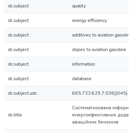
dc.subject
quality
dc.subject
energy efficiency
dc.subject
additives to aviation gasoline
dc.subject
dopes to aviation gasoline
dc.subject
information
dc.subject
database
dc.subject.udc
665.733:629.7.036](045)
Систематизована інформац
dc.title
енергоефективних додатк
авіаційних бензинів