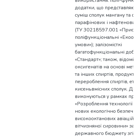
використання: полі-функц
додатки, що представляют
суміш сполук мангану та су
парафінових і нафтенових
(ТУ 30218597.001 «Приса
поліфункціональні «Екоокт
умови»); залізомісткі
багатофункціональні доба
«Стандарт»; також, відомі
оксигенатів на основі мета
та інших спиртів, продукті
перероблення спиртів, етер
кисеньвмісних сполук. До
виконуються у рамках про
«Розроблення технології 
нових екологічно безпечн
високооктанових авіаційни
вітчизняної сировини» за 
державного бюджету згід