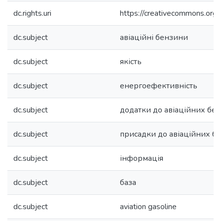
dc.rights.uri
https://creativecommons.org/
dc.subject
авіаційні бензини
dc.subject
якість
dc.subject
енергоефективність
dc.subject
додатки до авіаційних бен
dc.subject
присадки до авіаційних б
dc.subject
інформація
dc.subject
база
dc.subject
aviation gasoline