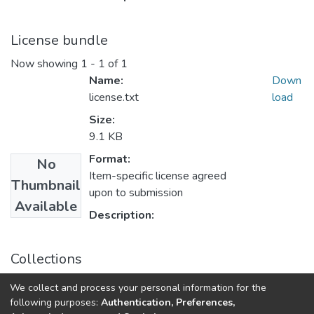
License bundle
Now showing
1 - 1 of 1
Name:
Down
license.txt
load
Size:
9.1 KB
Format:
No
Item-specific license agreed
Thumbnail
upon to submission
Available
Description:
Collections
Енергетика: економіка, технології, екологія: науковий
We collect and process your personal information for the
журнал, № 3 (73)
following purposes:
Authentication, Preferences,