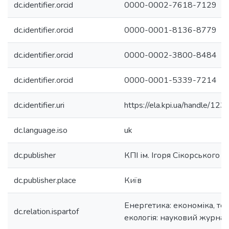
dc.identifier.orcid
0000-0002-7618-7129
dc.identifier.orcid
0000-0001-8136-8779
dc.identifier.orcid
0000-0002-3800-8484
dc.identifier.orcid
0000-0001-5339-7214
dc.identifier.uri
https://ela.kpi.ua/handle/
dc.language.iso
uk
dc.publisher
КПІ ім. Ігоря Сікорського
dc.publisher.place
Київ
Енергетика: економіка, тех
dc.relation.ispartof
екологія: науковий журнал