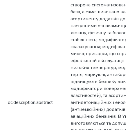
створена систематизована
база, а саме: виконано кл
асортименту додатків до б
наступними ознаками: що
хімічну, фізичну та біологі
стабільність; модифікатор
спалахування; модифікатор
миючі; присадки, що спри
ефективній експлуатації п
низьких температур; мод
тертя; маркуючі; антикороз
підвищують безпеку викор
модифікатори поверхнево
властивостей), та асортиме
dc.description.abstract
антидетонаційних і еколог
(антиемісійних) додатків у
авіаційних бензинів. В Укр
виготовляються та допуще