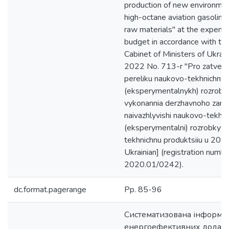
production of new environment
high-octane aviation gasolin
raw materials" at the expense
budget in accordance with the
Cabinet of Ministers of Ukrai
2022 No. 713-r "Pro zatverd
pereliku naukovo-tekhnichny
(eksperymentalnykh) rozrobo
vykonannia derzhavnoho zamo
naivazhlyvishi naukovo-tekhni
(eksperymentalni) rozrobky t
tekhnichnu produktsiiu u 2022 
Ukrainian] (registration numb
2020.01/0242).
dc.format.pagerange
Pp. 85-96
Систематизована інформац
енергоефективних додатк