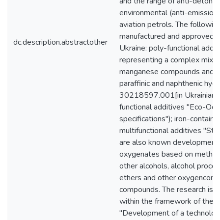
and the range of anti-detonat
environmental (anti-emission) 
aviation petrols. The followin
manufactured and approved fo
dc.description.abstractother
Ukraine: poly-functional addit
representing a complex mixtu
manganese compounds and mi
paraffinic and naphthenic hy
30218597.001[in Ukrainian] 
functional additives "Eco-Oct
specifications"); iron-containi
multifunctional additives "Sta
are also known development
oxygenates based on methano
other alcohols, alcohol proce
ethers and other oxygenconta
compounds. The research is be
within the framework of the p
"Development of a technology