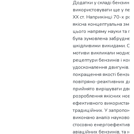
Додатки у складі бензинів
використовувати ще у пер
ХХ ст. Наприкінці 70-х рок
якісна концептуальна змін
цього напряму науки та пр
була зумовлена забруднен
шкідливими викидами. Сам
мотиви викликали модифі
рецептури бензинів і конс
удосконалення двигунів. 
покращення якості бензині
повітряно-реактивних дви
прийнято вирішувати двом
розроблення якісних нових
ефективного використанн
традиційних. У запропонов
виконано аналіз наукової 
стосовно енергоефективни
авіаційних бензинів, та на