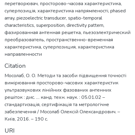
перетворювач
,
просторово-часова характеристика
,
суперпозиція
,
характеристика напрямленості
,
phased
array
,
piezoelectric transducer
,
spatio-temporal
characteristics
,
superposition
,
directivity pattern
,
фазированная антенная решетка
,
пьезоэлектрический
преобразователь
,
пространственно-временная
характеристика
,
суперпозиция
,
характеристика
направленности
Citation
Мосолаб, О. О. Методи та засоби підвищення точності
вимірювання просторово-часових характеристик
ультразвукових лінійних фазованих антенних
решіток : дис. … канд. техн. наук. : 05.01.02 –
стандартизація, сертифікація та метрологічне
забезпечення / Мосолаб Олексій Олександрович. –
Київ, 2016. – 190 с.
URI