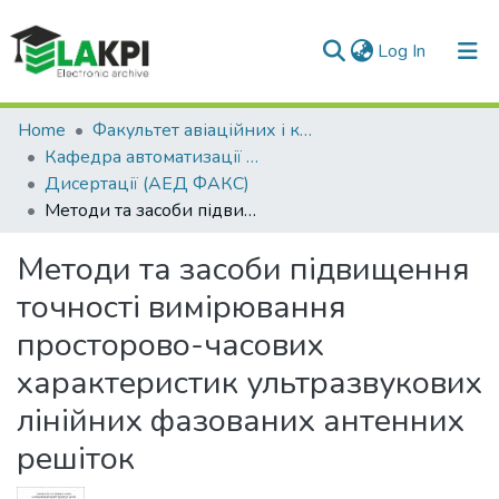
(current)
Log In
Communities & Collections
Home
Факультет авіаційних і космічних систем (ФАКС)
Кафедра автоматизації експериментальних досліджень
All of DSpace
Дисертації (АЕД ФАКС)
Методи та засоби підвищення точності вимірювання просторово-часових характеристик ультразвукових лінійних фазованих антенних решіток
Statistics
Методи та засоби підвищення
точності вимірювання
просторово-часових
характеристик ультразвукових
лінійних фазованих антенних
решіток