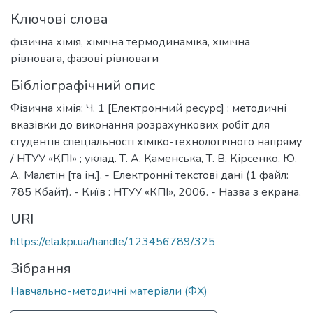
Ключові слова
фізична хімія
,
хімічна термодинаміка
,
хімічна
рівновага
,
фазові рівноваги
Бібліографічний опис
Фізична хімія: Ч. 1 [Електронний ресурс] : методичні
вказівки до виконання розрахункових робіт для
студентів спеціальності хіміко-технологічного напряму
/ НТУУ «КПІ» ; уклад. Т. А. Каменська, Т. В. Кірсенко, Ю.
А. Малєтін [та ін.]. - Електронні текстові дані (1 файл:
785 Кбайт). - Київ : НТУУ «КПІ», 2006. - Назва з екрана.
URI
https://ela.kpi.ua/handle/123456789/325
Зібрання
Навчально-методичні матеріали (ФХ)