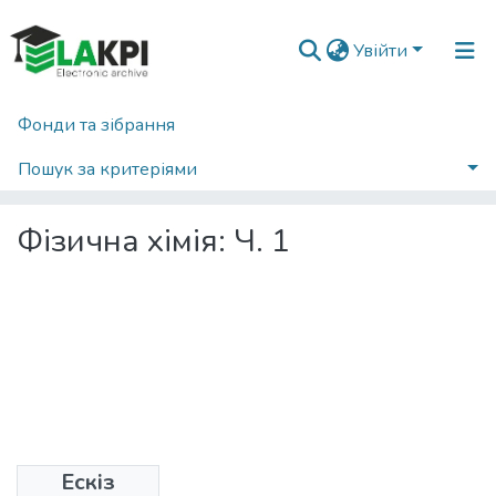
Увійти
Фонди та зібрання
Головна
Хіміко-технологічний факультет (ХТФ)
Кафедра фізичної хімії (ФХ)
Пошук за критеріями
Навчально-методичні матеріали (ФХ)
Фізична хімія: Ч. 1
Статистика
Фізична хімія: Ч. 1
Ескіз
Дата