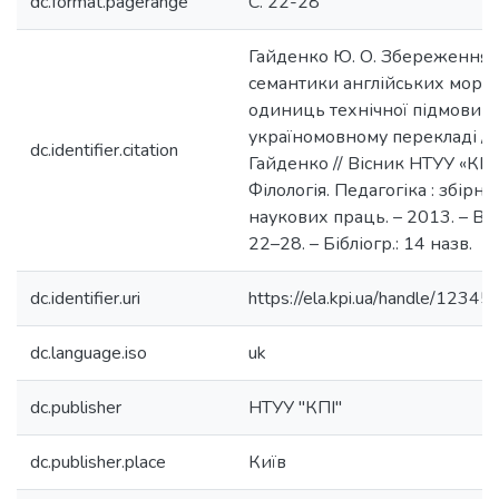
dc.format.pagerange
С. 22-28
Гайденко Ю. О. Збереження к
семантики англійських морф
одиниць технічної підмови в
україномовному перекладі / Ю
dc.identifier.citation
Гайденко // Вісник НТУУ «КПІ»
Філологія. Педагогіка : збірни
наукових праць. – 2013. – Вип.
22–28. – Бібліогр.: 14 назв.
dc.identifier.uri
https://ela.kpi.ua/handle/123
dc.language.iso
uk
dc.publisher
НТУУ "КПІ"
dc.publisher.place
Київ