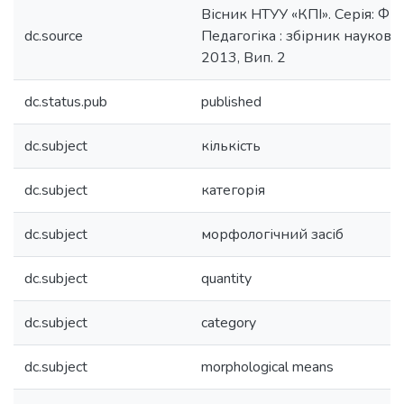
Вісник НТУУ «КПІ». Серія: Філо
dc.source
Педагогіка : збірник наукови
2013, Вип. 2
dc.status.pub
published
dc.subject
кількість
dc.subject
категорія
dc.subject
морфологічний засіб
dc.subject
quantity
dc.subject
category
dc.subject
morphological means