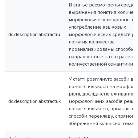
В статье рассмотрены средст
выражения понятия количест
морфологическом уровне, ис
употребление языковых
dc.description.abstractru
морфологических средств р
понятия количества,
проанализированы способы п
направленные на сохранени
количественной семантики.
У статті розглянуто засоби в
поняття кількості на морфоло
рівні, досліджено вживання
dc.description.abstractuk
морфологічних засобів реаліз
поняття кількості, проаналізо
способи перекладу, спрямова
збереження кількісної семан