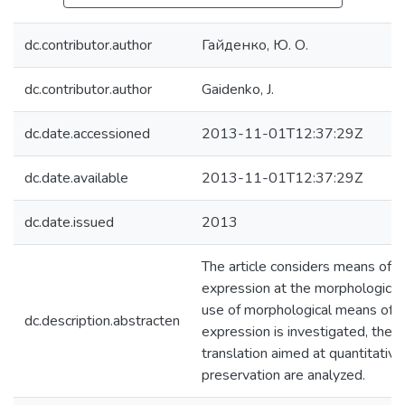
dc.contributor.author
Гайденко, Ю. О.
dc.contributor.author
Gaidenko, J.
dc.date.accessioned
2013-11-01T12:37:29Z
dc.date.available
2013-11-01T12:37:29Z
dc.date.issued
2013
The article considers means of q
expression at the morphological 
use of morphological means of q
dc.description.abstracten
expression is investigated, the 
translation aimed at quantitativ
preservation are analyzed.