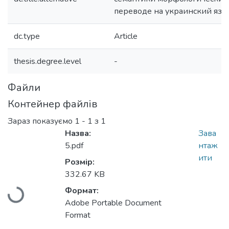
переводе на украинский язы
dc.type
Article
thesis.degree.level
-
Файли
Контейнер файлів
Зараз показуємо
1 - 1 з 1
Назва:
Зава
5.pdf
нтаж
ити
Розмір:
332.67 KB
Вантажиться...
Формат:
Adobe Portable Document
Format