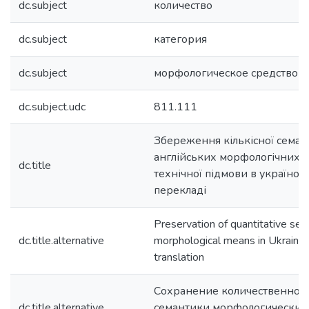
dc.subject
количество
dc.subject
категория
dc.subject
морфологическое средство
dc.subject.udc
811.111
Збереження кількісної сема
англійських морфологічних 
dc.title
технічної підмови в україно
перекладі
Preservation of quantitative sem
dc.title.alternative
morphological means in Ukrainia
translation
Сохранение количественной
dc.title.alternative
семантики морфологических