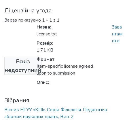
Ліцензійна угода
Зараз показуємо
1 - 1 з 1
Назва:
Зава
license.txt
нтаж
ити
Розмір:
1.71 KB
Формат:
Ескіз
Item-specific license agreed
недоступний
upon to submission
Опис:
Зібрання
Вісник НТУУ «КПІ». Серія: Філологія. Педагогіка:
збірник наукових праць, Вип. 2