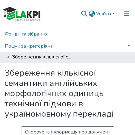
Увійти
Фонди та зібрання
Головна
Наукова періодика
Вісник НТУУ «КПІ». Філологія. Педагогіка
2013
Пошук за критеріями
Вісник НТУУ «КПІ». Серія: Філологія. Педагогіка: збірник наукових праць, Вип. 2
Збереження кількісної семантики англійських морфологічних одиниць технічної підмови в україномовному перекладі
Статистика
Збереження кількісної
семантики англійських
морфологічних одиниць
технічної підмови в
україномовному перекладі
Скорочена інформація про документ