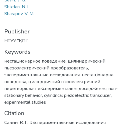
Savin, V. G.
Shtefan, N. I.
Sharapov, V. M.
Publisher
НТУУ "КПІ"
Keywords
нестационарное поведение
,
цилиндрический
пьезоэлектрический преобразователь
,
экспериментальные исследования
,
нестаціонарна
поведінка
,
циліндричний п’єзоелектричний
перетворювач
,
експериментальні дослідження
,
non-
stationary behavior
,
cylindrical piezoelectric transducer
,
experimental studies
Citation
Савин, В. Г. Экспериментальные исследования