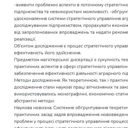
-виявити проблемні аспекти в поточному стратегічн
підприємства та невикористані можливості. -обґру
удосконалення системи стратегічного управління а
досліджуваним підприємством, прорахувати економ
від запропонованих впроваджень та надати рекоме
реалізації.
Об’єктом дослідження є процес стратегічного управл
ефективність його здійснення.
Предметом магістерської дисертації є сукупність те
практичних аспектів в сфері стратегічного управлі
забезпечення ефективності діяльності аграрного пі
Методи дослідження. Як теоретичною, так і практи
дослідження стали наукові праці вітчизняних та за
використовувались монографічні, економічно-статис
абстрактні методи.
Наукова новизна. Системне обґрунтування теорети
практичних засад задля впровадження нововведень
проблем у процесі стратегічного управління проце