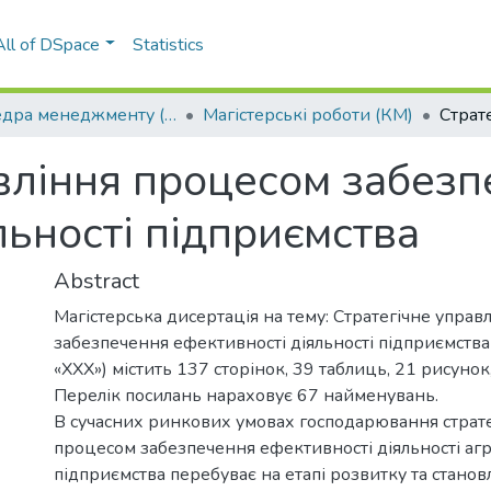
All of DSpace
Statistics
Кафедра менеджменту (КМ)
Магістерські роботи (КМ)
вління процесом забез
льності підприємства
Abstract
Магістерська дисертація на тему: Стратегічне упра
забезпечення ефективності діяльності підприємства
«ХХХ») містить 137 сторінок, 39 таблиць, 21 рисунок
Перелік посилань нараховує 67 найменувань.
В сучасних ринкових умовах господарювання страте
процесом забезпечення ефективності діяльності а
підприємства перебуває на етапі розвитку та станов