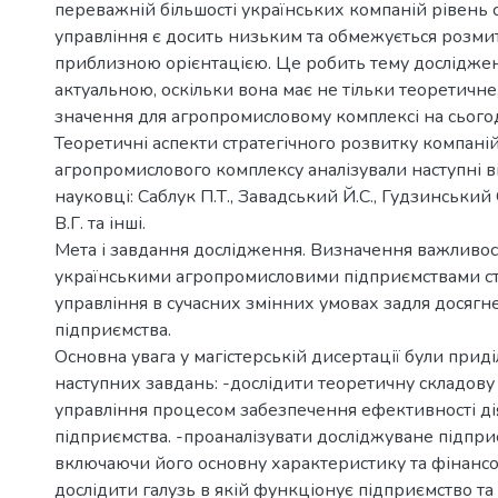
переважній більшості українських компаній рівень 
управління є досить низьким та обмежується розми
приблизною орієнтацією. Це робить тему дослідже
актуальною, оскільки вона має не тільки теоретичне
значення для агропромисловому комплексі на сього
Теоретичні аспекти стратегічного розвитку компані
агропромислового комплексу аналізували наступні в
науковці: Саблук П.Т., Завадський Й.С., Гудзинський
В.Г. та інші.
Мета і завдання дослідження. Визначення важливост
українськими агропромисловими підприємствами ст
управління в сучасних змінних умовах задля досягне
підприємства.
Основна увага у магістерській дисертації були при
наступних завдань: -дослідити теоретичну складову 
управління процесом забезпечення ефективності ді
підприємства. -проаналізувати досліджуване підпри
включаючи його основну характеристику та фінансо
дослідити галузь в якій функціонує підприємство та