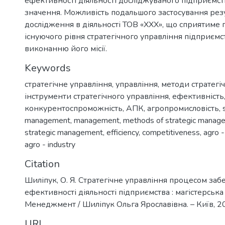
ефективності діяльності досліджуваного підприємст
значення. Можливість подальшого застосування рез
дослідження в діяльності ТОВ «ХХХ», що сприятим
існуючого рівня стратегічного управління підприємс
виконанню його місії.
Keywords
стратегічне управління
,
управління
,
методи стратегі
інструменти стратегічного управління
,
ефективність
конкурентоспроможність
,
АПК
,
агропромисловість
,
management
,
management
,
methods of strategic manag
strategic management
,
efficiency
,
competitiveness
,
agro -
agro - industry
Citation
Шиліпук, О. Я. Стратегічне управління процесом за
ефективності діяльності підприємства : магістерська 
Менеджмент / Шиліпук Ольга Ярославівна. – Київ, 20
URI