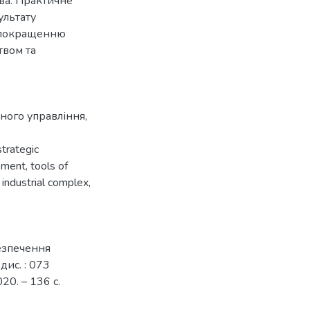
ва. Практичне
ультату
е покращенню
твом та
чного управління
,
,
strategic
ement
,
tools of
 industrial complex
,
безпечення
дис. : 073
20. – 136 с.