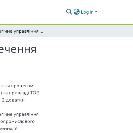
Log In
Стратегічне управління процесом забезпечення ефективності діяльності підприємства
печення
вління процесом
 (на прикладі ТОВ
, 2 додатки.
гічне управління
гропромислового
лення. У