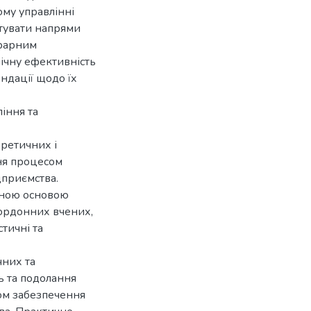
ому управлінні
нтувати напрями
грарним
ічну ефективність
ндації щодо їх
іння та
оретичних і
ння процесом
дприємства.
чною основою
кордонних вчених,
тичні та
чних та
 та подолання
сом забезпечення