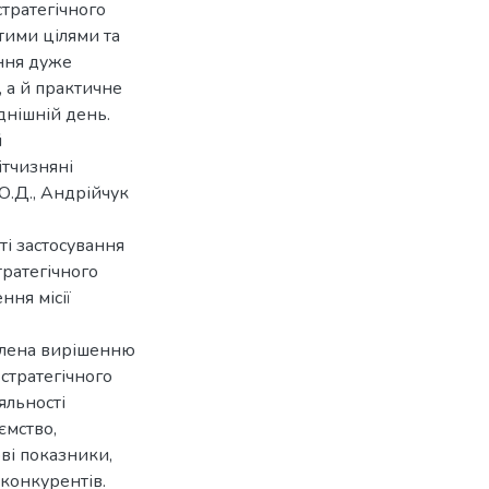
стратегічного
тими цілями та
ння дуже
, а й практичне
днішній день.
й
ітчизняні
 О.Д., Андрійчук
і застосування
ратегічного
ння місії
ділена вирішенню
стратегічного
яльності
ємство,
ві показники,
 конкурентів.