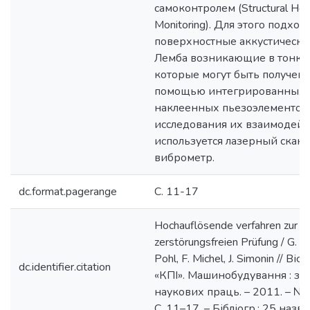
самоконтролем (Structural Hea
Monitoring). Для этого подход
поверхностные аккустически
Лемба возникающие в тонких
которые могут быть получены
помощью интегрированных 
наклеенных пьезоэлементов.
исследования их взаимодейс
используется лазерный ска
виброметр.
dc.format.pagerange
С. 11-17
Hochauflösende verfahren zur
zerstörungsfreien Prüfung / G. Mo
Pohl, F. Michel, J. Simonin // Ві
dc.identifier.citation
«КПІ». Машинобудування : зб
наукових праць. – 2011. – № 61
С. 11–17. – Бібліогр.: 25 назв.