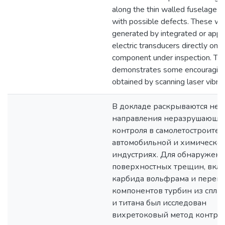
along the thin walled fuselage in
with possible defects. These w
generated by integrated or appl
electric transducers directly on t
component under inspection. Th
demonstrates some encouraging
obtained by scanning laser vibro
В докладе раскрываются не
направления неразрушающе
контроля в самолетостроител
автомобильной и химическо
индустриях. Для обнаружен
поверхностных трещин, вкл
карбида вольфрама и перег
компонентов турбин из спла
и титана был исследован
вихретоковый метод контрол