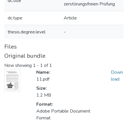
dc.title
zerstörungsfreien Prüfung
dc.type
Article
thesis.degree.level
-
Files
Original bundle
Now showing
1 - 1 of 1
Name:
Down
11.pdf
load
Size:
1.2 MB
Format:
Adobe Portable Document
Format