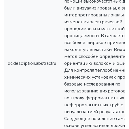
помощи высокочастотных да
были визуализированы, а за
интерпретированы локальн
изменения электрической
проводимости и магнитной
проницаемости. В самолетос
все более широкое примене
находят углепластики. Вихр
метод способен определить
dc.description.abstractru
ориентацию волокон и ошибк
Для контроля теплообменник
химических установках про
базовые исследования по
использованию вихретоково
контроля ферромагнитных и
неферромагнитных труб с
визуализацией результатов к
Следующее поколение самол
основе углепастиков должно