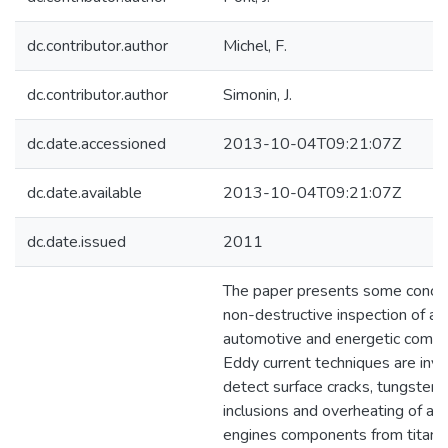
dc.contributor.author
Michel, F.
dc.contributor.author
Simonin, J.
dc.date.accessioned
2013-10-04T09:21:07Z
dc.date.available
2013-10-04T09:21:07Z
dc.date.issued
2011
The paper presents some concep
non-destructive inspection of ae
automotive and energetic compo
Eddy current techniques are inve
detect surface cracks, tungsten 
inclusions and overheating of airc
engines components from titani