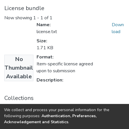
License bundle
Now showing
1 - 1 of 1
Name:
Down
license.txt
load
Size:
1.71 KB
Format:
No
Item-specific license agreed
Thumbnail
upon to submission
Available
Description:
Collections
Вісник НТУУ «КПІ». Машинобудування: збірник
We collect and process your personal information for the
наукових праць, № 61, т. 1
following purposes:
Authentication, Preferences,
Acknowledgement and Statistics
.