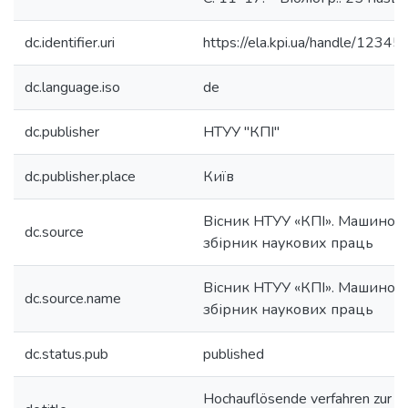
dc.identifier.uri
https://ela.kpi.ua/handle/123
dc.language.iso
de
dc.publisher
НТУУ "КПІ"
dc.publisher.place
Київ
Вісник НТУУ «КПІ». Машиноб
dc.source
збірник наукових праць
Вісник НТУУ «КПІ». Машиноб
dc.source.name
збірник наукових праць
dc.status.pub
published
Hochauflösende verfahren zur