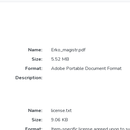
Name:
Erko_magistr.pdf
Size:
5.52 MB
Format:
Adobe Portable Document Format
Description:
Name:
license.txt
Size:
9.06 KB
Format:
Item-specific license agreed upon to s