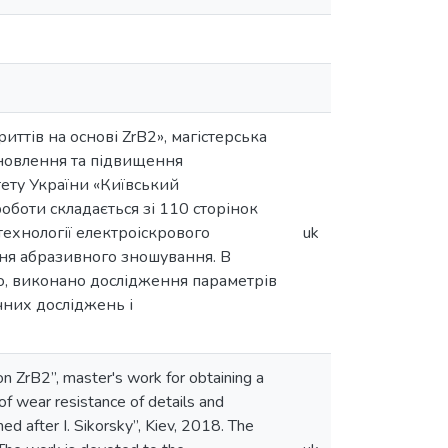
ттів на основі ZrB2», магістерська
дновлення та підвищення
тету України «Київський
 роботи складається зі 110 сторінок
технології електроіскрового
uk
ання абразивного зношування. В
, виконано дослідження параметрів
чних досліджень і
n ZrB2”, master's work for obtaining a
f wear resistance of details and
ed after I. Sikorsky”, Kiev, 2018. The