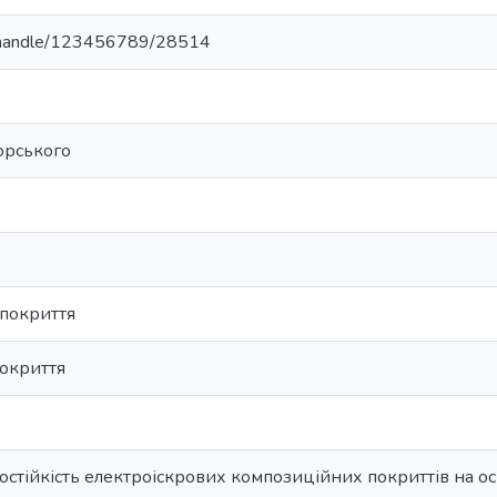
ua/handle/123456789/28514
корського
 покриття
окриття
стійкість електроіскрових композиційних покриттів на ос