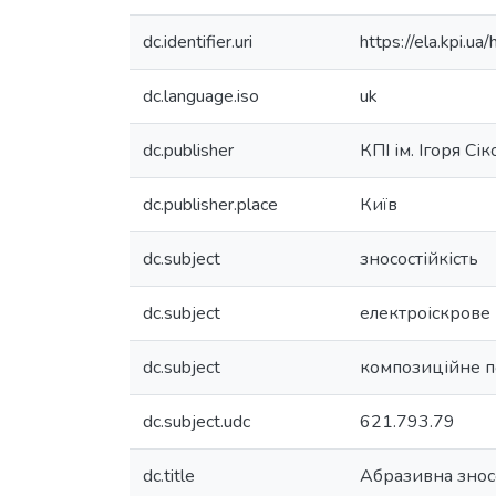
dc.identifier.uri
https://ela.kpi.
dc.language.iso
uk
dc.publisher
КПІ ім. Ігоря Сі
dc.publisher.place
Київ
dc.subject
зносостійкість
dc.subject
електроіскрове
dc.subject
композиційне п
dc.subject.udc
621.793.79
dc.title
Абразивна зносо