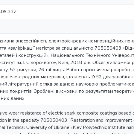
:09:33Z
азивна зносостійкість електроіскрових композиційних покри
ття кваліфікації магістра за спеціальністю 705050403 «Ві
деталей і конструкцій», Національного Технічного Універси
ститут ім. І. Сікорського», Київ, 2018 рік. Обсяг дипломної
сту, 53 рисунки, 26 таблиць. Робота присвячена розробці 
нові електродних матеріалів, що містять ZrB2 для запобіг
ний літературний огляд за даною науковою проблематикою
них покриттів. Зроблені висновки по результатам теорети
них даних.
sive wear resistance of electric spark composite coatings based o
ation in the specialty 705050403 “Restoration and improvement o
nal Technical University of Ukraine «Kiev Polytechnic Institute nam