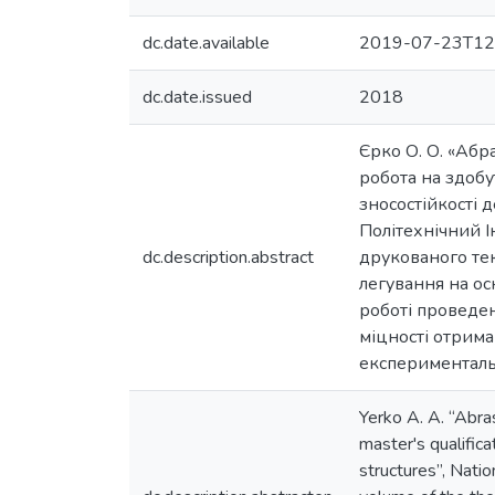
dc.date.available
2019-07-23T12
dc.date.issued
2018
Єрко О. О. «Абр
робота на здобу
зносостійкості 
Політехнічний Ін
dc.description.abstract
друкованого тек
легування на ос
роботі проведе
міцності отрима
експерименталь
Yerko A. A. “Abra
master's qualific
structures”, Natio