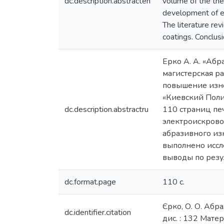
dc.description.abstracten
volume of the the
development of el
The literature re
coatings. Conclus
Ерко А. А. «Аб
магистерская р
повышение изно
«Киевский Полит
dc.description.abstractru
110 страниц печ
электроискрово
абразивного из
выполнено иссл
выводы по резу
dc.format.page
110 с.
Єрко, О. О. Абр
dc.identifier.citation
дис. : 132 Мате