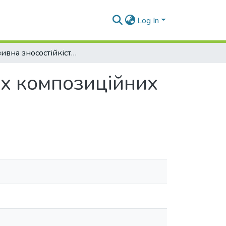
Log In
Абразивна зносостійкість електроіскрових композиційних покриттів на основі ZrB2
их композиційних