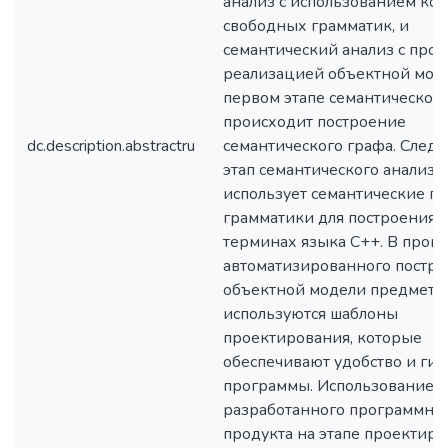
анализ с использованием кон
свободных грамматик, и
семантический анализ с про
реализацией объектной моде
первом этапе семантического
происходит построение
dc.description.abstractru
семантического графа. Сле
этап семантического анализа
использует семантические п
грамматики для построения к
терминах языка C++. В проце
автоматизированного постр
объектной модели предметн
используются шаблоны
проектирования, которые
обеспечивают удобство и гиб
программы. Использование
разработанного программно
продукта на этапе проектиро