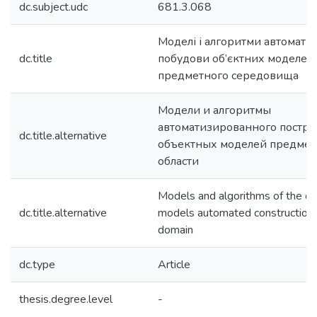
dc.subject.udc
681.3.068
Моделі і алгоритми автомати
dc.title
побудови об’єктних моделей
предметного середовища
Модели и алгоритмы
автоматизированного постр
dc.title.alternative
объектных моделей предмет
области
Models and algorithms of the ob
dc.title.alternative
models automated construction 
domain
dc.type
Article
thesis.degree.level
-