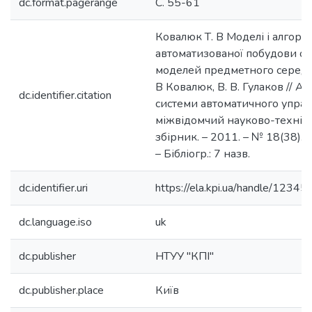
dc.format.pagerange
С. 55-61
Ковалюк Т. В Моделі і алгори
автоматизованої побудови об
моделей предметного середо
В Ковалюк, В. В. Гулаков // А
dc.identifier.citation
системи автоматичного управл
міжвідомчий науково-техніч
збірник. – 2011. – № 18(38). –
– Бібліогр.: 7 назв.
dc.identifier.uri
https://ela.kpi.ua/handle/123
dc.language.iso
uk
dc.publisher
НТУУ "КПІ"
dc.publisher.place
Київ