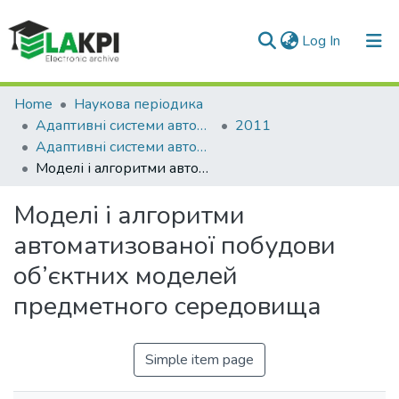
(current)
Log In
Communities & Collections
Home
Наукова періодика
Адаптивні системи автоматичного управління
2011
All of DSpace
Адаптивні системи автоматичного управління: міжвідомчий науково-технічний збірник, № 18(38)
Моделі і алгоритми автоматизованої побудови об’єктних моделей предметного середовища
Statistics
Моделі і алгоритми
автоматизованої побудови
об’єктних моделей
предметного середовища
Simple item page