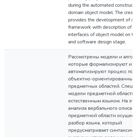
during the automated constructi
domain object model. The creat
provides the development of so
framework with description of c
interfaces of object model on th
and software design stage.
Рассмотрены модели и алгор
которые формализируют и
автоматизируют процесс пос
объектно-ориентированных
предметных областей. Спец
модели предметной области 
естественным языком. На эта
анализа вербального описан
предметной области осущест
разбор языка, который
предусматривает синтаксиче