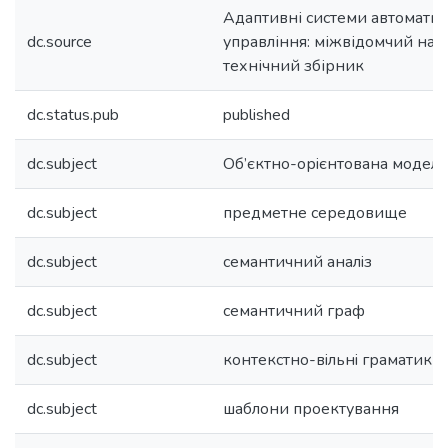
Адаптивні системи автомати
dc.source
управління: міжвідомчий нау
технічний збірник
dc.status.pub
published
dc.subject
Об’єктно-орiєнтована модель
dc.subject
предметне середовище
dc.subject
семантичний аналiз
dc.subject
семантичний граф
dc.subject
контекстно-вiльнi граматики
dc.subject
шаблони проектування