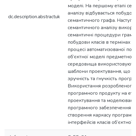
моделі. На першому етапі се
аналізу відбувається побудов
dc.description.abstractuk
семантичного графа. Наступн
семантичного аналізу викори
семантичні процедури грама
побудови класів в термінах м
процесі автоматизованої поб
об’єктної моделі предметног
середовища використовують
шаблони проектування, що з
зручність та гнучкість програ
Використання розробленого
програмного продукту на ета
проектування та моделюван
програмного забезпечення з
створення каркасу програми 
інтерфейсів класів об’єктної 