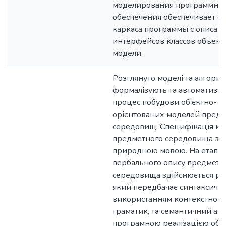
моделирования программно
обеспечения обеспечивает с
каркаса программы с описан
интерфейсов классов объект
модели.
Розглянуто моделі та алгорит
формалізують та автоматизу
процес побудови об’єктно-
орієнтованих моделей пред
середовищ. Специфікація мо
предметного середовища зад
природною мовою. На етапі а
вербального опису предметн
середовища здійснюється роз
який передбачає синтаксични
використанням контекстно-в
граматик, та семантичний ана
програмною реалізацією об’є