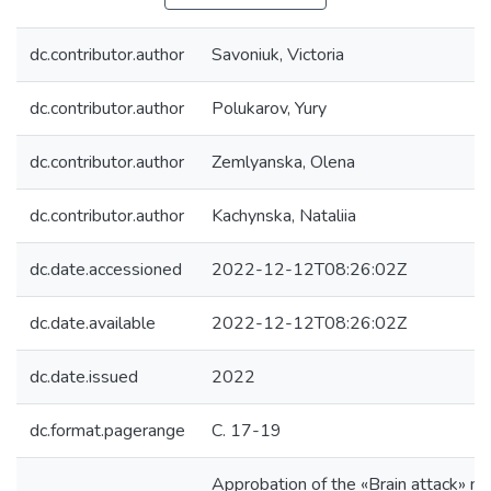
dc.contributor.author
Savoniuk, Victoria
dc.contributor.author
Polukarov, Yury
dc.contributor.author
Zemlyanska, Olena
dc.contributor.author
Kachynska, Nataliia
dc.date.accessioned
2022-12-12T08:26:02Z
dc.date.available
2022-12-12T08:26:02Z
dc.date.issued
2022
dc.format.pagerange
С. 17-19
Approbation of the «Brain attack» m