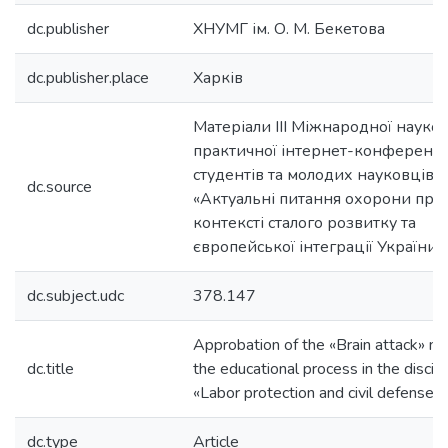
dc.publisher
ХНУМГ ім. О. М. Бекетова
dc.publisher.place
Харків
Матеріали ІІІ Міжнародної науко
практичної інтернет-конференці
студентів та молодих науковців
dc.source
«Актуальні питання охорони прац
контексті сталого розвитку та
європейської інтеграції України»
dc.subject.udc
378.147
Approbation of the «Brain attack» m
dc.title
the educational process in the discipl
«Labor protection and civil defense»
dc.type
Article