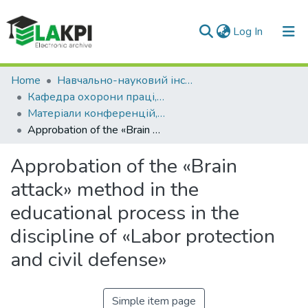
(current)
Log In
Statistics
Home
Навчально-науковий інститут енергозбереження та енергоменеджменту (НН ІЕЕ)
Кафедра охорони праці, промислової та цивільної безпеки (ОППЦБ)
Матеріали конференцій, семінарів і т.п. (ОППЦБ)
Approbation of the «Brain attack» method in the educational process in the discipline of «Labor protection and civil defense»
Approbation of the «Brain
attack» method in the
educational process in the
discipline of «Labor protection
and civil defense»
Simple item page