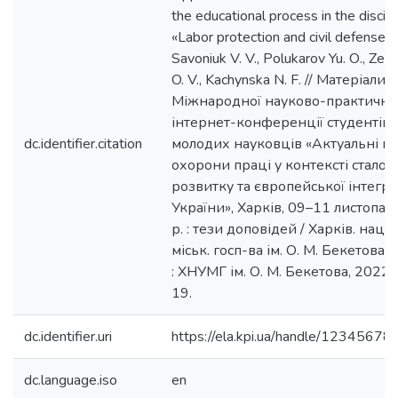
the educational process in the discipl
«Labor protection and civil defense» 
Savoniuk V. V., Polukarov Yu. О., Ze
O. V., Kachynska N. F. // Матеріали ІІ
Міжнародної науково-практично
інтернет-конференції студентів 
dc.identifier.citation
молодих науковців «Актуальні п
охорони праці у контексті сталог
розвитку та європейської інтегра
України», Харків, 09–11 листопа
р. : тези доповідей / Харків. нац. 
міськ. госп-ва ім. О. М. Бекетова. 
: ХНУМГ ім. О. М. Бекетова, 2022. 
19.
dc.identifier.uri
https://ela.kpi.ua/handle/1234567
dc.language.iso
en