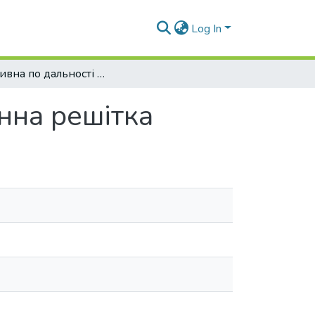
Log In
Адаптивна по дальності розріджена антенна решітка
нна решітка