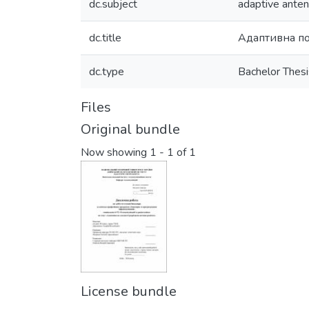
dc.subject
adaptive ante
dc.title
Адаптивна по
dc.type
Bachelor Thesi
Files
Original bundle
Now showing
1 - 1 of 1
License bundle