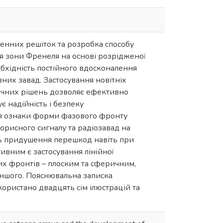
енних решіток та розробка способу
ля зони Френеля на основі розрідженої
бхідність постійного вдосконалення
вних завад. Застосування новітніх
нічних рішень дозволяє ефективно
є надійність і безпеку
ня ознаки форми фазового фронту
орисного сигналу та радіозавад на
нь придушення перешкод навіть при
тивним є застосування лінійної
х фронтів – плоским та сферичним,
 іншого. Пояснювальна записка
икористано двадцять сім ілюстрацій та