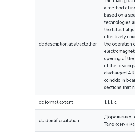
The main goal 
a method of in
based on a spa
technologies a
the latest algo
effectively cou
dc.description.abstractother
the operation o
electromagneti
opening of the
of the bearings
discharged AR (
coincide in bea
sections that 
dc.format.extent
111 с.
Дорошенко, А.
dc.identifier.citation
Телекомунікац