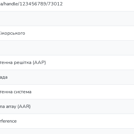
pi.ua/handle/123456789/73012
 Сікорського
тенна решітка (ААР)
ада
тенна система
na array (AAR)
erference