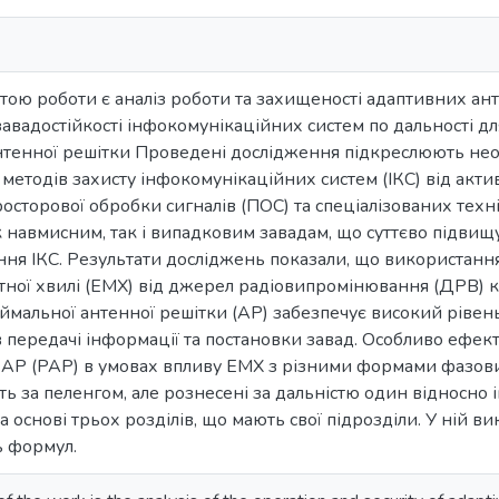
ою роботи є аналіз роботи та захищеності адаптивних ант
авадостійкості інфокомунікаційних систем по дальності д
нтенної решітки Проведені дослідження підкреслюють нео
 методів захисту інфокомунікаційних систем (ІКС) від акти
росторової обробки сигналів (ПОС) та спеціалізованих тех
 навмисним, так і випадковим завадам, що суттєво підвищу
ня ІКС. Результати досліджень показали, що використан
тної хвилі (ЕМХ) від джерел радіовипромінювання (ДРВ) к
ймальної антенної решітки (АР) забезпечує високий ріве
в передачі інформації та постановки завад. Особливо ефек
АР (РАР) в умовах впливу ЕМХ з різними формами фазови
ють за пеленгом, але рознесені за дальністю один відносно
 основі трьох розділів, що мають свої підрозділи. У ній в
ь формул.