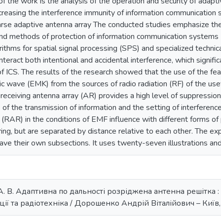
of the work is the analysis of the operation and security of adap
creasing the interference immunity of information communication 
rse adaptive antenna array The conducted studies emphasize th
nd methods of protection of information communication systems (I
rithms for spatial signal processing (SPS) and specialized technic
nteract both intentional and accidental interference, which significa
f ICS. The results of the research showed that the use of the fea
c wave (EMK) from the sources of radio radiation (RF) of the usef
 receiving antenna array (AR) provides a high level of suppression
 of the transmission of information and the setting of interference. 
RAR) in the conditions of EMF influence with different forms of p
ring, but are separated by distance relative to each other. The exp
have their own subsections. It uses twenty-seven illustrations an
 В. Адаптивна по дальності розріджена антенна решітка : д
ії та радіотехніка / Дорошенко Андрій Віталійович – Київ, 