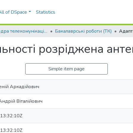
All of DSpace
Statistics
Кафедра телекомунiкацiй (ТК)
Бакалаврські роботи (ТК)
ьності розріджена анте
Simple item page
еній Аркадійович
ндрій Віталійович
13:32:10Z
13:32:10Z