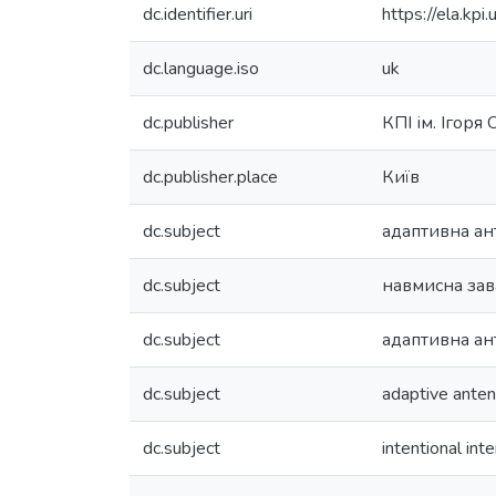
dc.identifier.uri
https://ela.k
dc.language.iso
uk
dc.publisher
КПІ ім. Ігоря
dc.publisher.place
Київ
dc.subject
адаптивна ан
dc.subject
навмисна зав
dc.subject
адаптивна ан
dc.subject
adaptive anten
dc.subject
intentional int