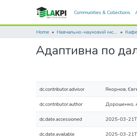
Communities & Collections
Home
Навчально-науковий інститут телекомунікаційних систем (НН ІТС)
Адаптивна по дал
dc.contributor.advisor
Якорнов, Євг
dc.contributor.author
Дорошенко, А
dc.date.accessioned
2025-03-21T
dc.date.available
2025-03-21T