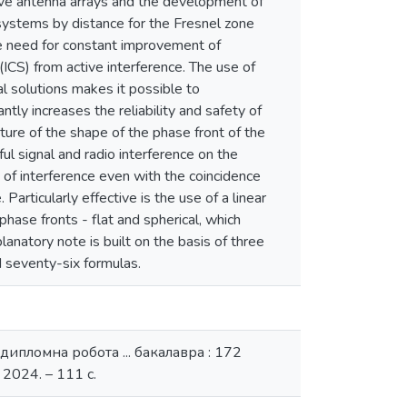
tive antenna arrays and the development of
systems by distance for the Fresnel zone
e need for constant improvement of
CS) from active interference. The use of
al solutions makes it possible to
ntly increases the reliability and safety of
ture of the shape of the phase front of the
ul signal and radio interference on the
 of interference even with the coincidence
Particularly effective is the use of a linear
hase fronts - flat and spherical, which
lanatory note is built on the basis of three
d seventy-six formulas.
ипломна робота ... бакалавра : 172
2024. – 111 с.