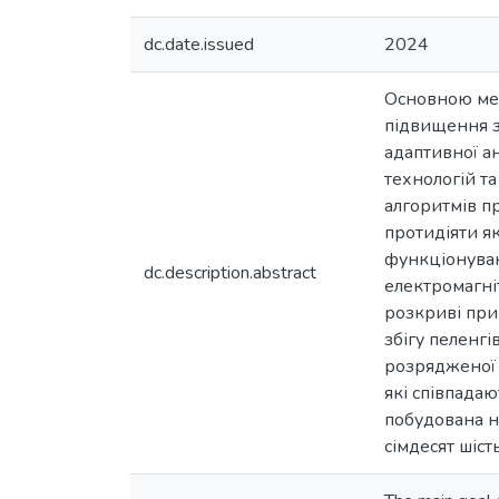
dc.date.issued
2024
Основною мет
підвищення з
адаптивної а
технологій та
алгоритмів п
протидіяти як
функціонуван
dc.description.abstract
електромагні
розкриві при
збігу пеленгі
розрядженої 
які співпада
побудована на
сімдесят шіст