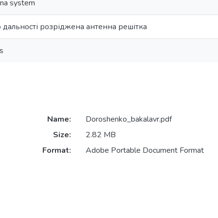
nna system
 дальності розріджена антенна решітка
s
Name:
Doroshenko_bakalavr.pdf
Size:
2.82 MB
Format:
Adobe Portable Document Format