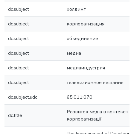
dc.subject
холдинг
dc.subject
корпоратизация
dc.subject
объединение
dc.subject
медиа
dc.subject
медиаиндустрия
dc.subject
телевизионное вещание
dc.subject.udc
65.011:070
Розвиток медіа в контексті
dc.title
корпоратизації
The Improvement of Developme