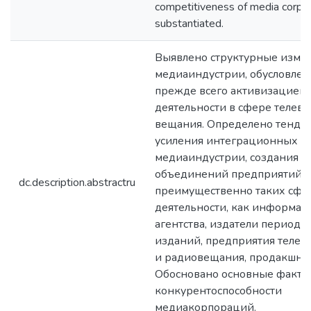
competitiveness of media corpor
substantiated.
Выявлено структурные изме
медиаиндустрии, обусловле
прежде всего активизацией 
деятельности в сфере телев
вещания. Определено тенд
усиления интеграционных п
медиаиндустрии, создания
объединений предприятий
dc.description.abstractru
преимущественно таких сфе
деятельности, как информа
агентства, издатели периоди
изданий, предприятия телев
и радиовещания, продакшн с
Обосновано основные факто
конкурентоспособности
медиакорпораций.