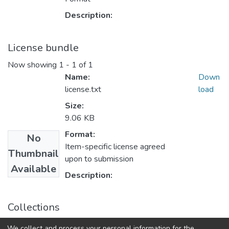
Description:
License bundle
Now showing
1 - 1 of 1
Name:
Down
license.txt
load
Size:
9.06 KB
Format:
No
Item-specific license agreed
Thumbnail
upon to submission
Available
Description:
Collections
Технологія і техніка друкарства: збірник наукових
We collect and process your personal information for the