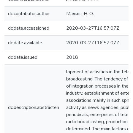
dc.contributor.author
Малиш, Н. О.
dc.date.accessioned
2020-03-27T16:57:07Z
dc.date.available
2020-03-27T16:57:07Z
dc.date.issued
2018
lopment of activities in the telev
broadcasting. The tendency of s
of integration processes in the 
industry, establishment of enter
associations mainly in such sphe
dc.description.abstracten
activity as news agencies, publis
periodicals, enterprises of telev
radio broadcasting, production s
determined. The main factors of 