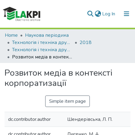
(current)
Log In
Communities & Collections
Home
Наукова періодика
Технологія і техніка друкарства
2018
All of DSpace
Технологія і техніка друкарства: збірник наукових праць, Вип. 3(61)
Розвиток медіа в контексті корпоратизації
Statistics
Розвиток медіа в контексті
корпоратизації
Simple item page
dc.contributor.author
Шендерівська, Л. П.
dc.contributor.author
Лисенко, М. А.