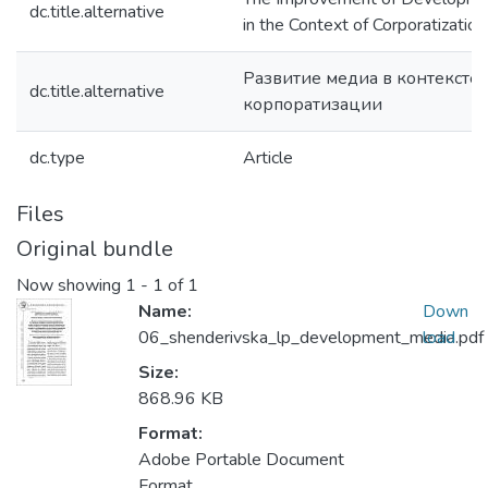
dc.title.alternative
in the Context of Corporatization
Развитие медиа в контексте
dc.title.alternative
корпоратизации
dc.type
Article
Files
Original bundle
Now showing
1 - 1 of 1
Name:
Down
06_shenderivska_lp_development_media.pdf
load
Size:
868.96 KB
Format:
Adobe Portable Document
Format