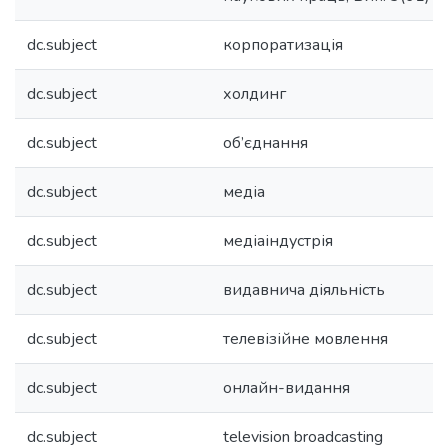
dc.subject
корпоратизація
dc.subject
холдинг
dc.subject
об’єднання
dc.subject
медіа
dc.subject
медіаіндустрія
dc.subject
видавнича діяльність
dc.subject
телевізійне мовлення
dc.subject
онлайн-видання
dc.subject
television broadcasting