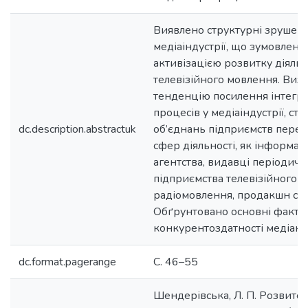
Виявлено структурні зрушенн
медіаіндустрії, що зумовлено
активізацією розвитку діяльн
телевізійного мовлення. Виз
тенденцію посилення інтегр
процесів у медіаіндустрії, ст
dc.description.abstractuk
об’єднань підприємств пере
сфер діяльності, як інформац
агентства, видавці періодичн
підприємства телевізійного й
радіомовлення, продакшн студ
Обґрунтовано основні факто
конкурентоздатності медіако
dc.format.pagerange
С. 46–55
Шендерівська, Л. П. Розвиток