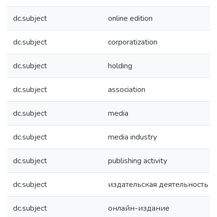
dc.subject
online edition
dc.subject
corporatization
dc.subject
holding
dc.subject
association
dc.subject
media
dc.subject
media industry
dc.subject
publishing activity
dc.subject
издательская деятельность
dc.subject
онлайн-издание