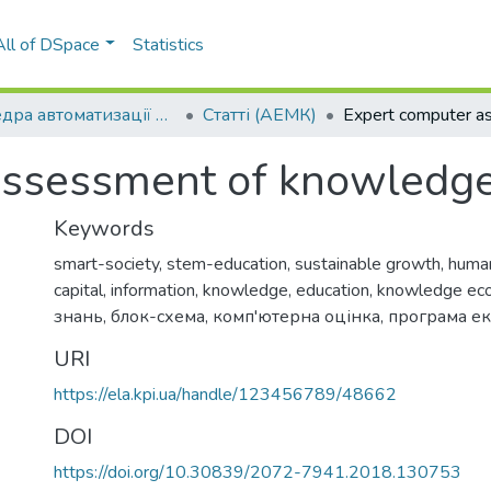
All of DSpace
Statistics
Кафедра автоматизації електротехнічних та мехатронних комплексів (АЕМК)
Статті (АЕМК)
assessment of knowledg
Keywords
smart-society
,
stem-education
,
sustainable growth
,
human
capital
,
information
,
knowledge
,
education
,
knowledge ec
знань
,
блок-схема
,
комп'ютерна оцінка
,
програма ек
URI
)
https://ela.kpi.ua/handle/123456789/48662
DOI
https://doi.org/10.30839/2072-7941.2018.130753