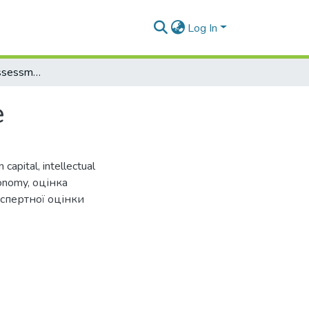
Log In
Expert computer assessment of knowledge
e
 capital
,
intellectual
onomy
,
оцінка
спертної оцінки