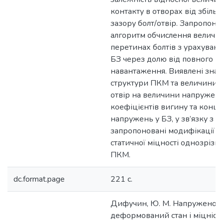
контакту в отворах від збіль
зазору болт/отвір. Запропоно
алгоритм обчислення величин
перетинах болтів з урахуванн
БЗ через долю від повного
навантаження. Виявлені знач
структури ПКМ та величини з
отвір на величини напружень
коефіцієнтів вигину та конце
напружень у БЗ, у зв’язку з ч
запропоновані модифікації в
статичної міцності однозрізни
ПКМ.
dc.format.page
221 с.
Дифучин, Ю. М. Напружено-
деформований стан і міцніст