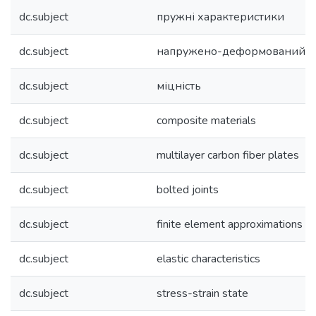
dc.subject
пружні характеристики
dc.subject
напружено-деформований с
dc.subject
міцність
dc.subject
composite materials
dc.subject
multilayer carbon fiber plates
dc.subject
bolted joints
dc.subject
finite element approximations
dc.subject
elastic characteristics
dc.subject
stress-strain state