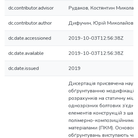
dc.contributor.advisor
Рудаков, Костянтин Миколай
dc.contributor.author
Дифучин, Юрій Миколайови
dc.date.accessioned
2019-10-03T12:56:38Z
dc.date.available
2019-10-03T12:56:38Z
dc.date.issued
2019
Дисертація присвячена наук
обґрунтуванню модифікацій 
розрахунків на статичну міцн
однозрізних болтових з’єдна
елементів конструкцій з шар
полімерно-композиційними
матеріалами (ПКМ). Основою 
обґрунтувань виступають чис