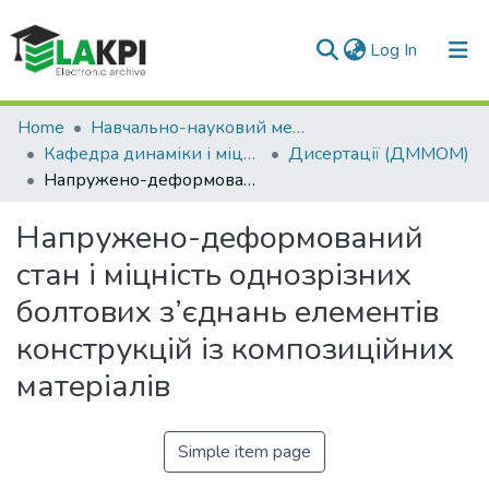
(current)
Log In
Communities & Collections
Home
Навчально-науковий механіко-машинобудівний інститут (НН ММІ)
Кафедра динаміки і міцності машин та опору матеріалів (ДММОМ)
Дисертації (ДММОМ)
All of DSpace
Напружено-деформований стан і міцність однозрізних болтових з’єднань елементів конструкцій із композиційних матеріалів
Statistics
Напружено-деформований
стан і міцність однозрізних
болтових з’єднань елементів
конструкцій із композиційних
матеріалів
Simple item page