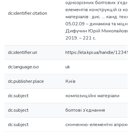
однозрізних болтових з’єдна
елементів конструкцій із ко
dc.identifier.citation
матеріалів : дис. … канд. техн. 
05.02.09 – динаміка та міцніс
Дифучин Юрій Миколайович. 
2019. – 221 с.
dc.identifier.uri
https://ela.kpi.ua/handle/123
dc.language.iso
uk
dc.publisher.place
Київ
dc.subject
композиційні матеріали
dc.subject
болтові з’єднання
dc.subject
скінченно-елементні апрокси