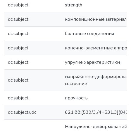
dc.subject
strength
dc.subject
композиционные материалы
dc.subject
болтовые соединения
dc.subject
конечно-элементные аппрок
dc.subject
упругие характеристики
напряженно-деформирован
dc.subject
состояние
dc.subject
прочность
dc.subject.udc
621.88:[539/3./4+531.3](043.
Напружено-деформований ст