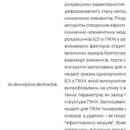
розрахунки характеристик 
деформованого стану метод
скінченних елементів. Розро
алгоритм створення ефектив
скінченно-елементних модел
розрахунків БЗ із ПКМ з ура
впливових факторів: структу
величини зазорів болт/отвір,
взаємодії елементів, тертя мі
Алгоритм застосовано для по
моделі зразка однозрізного 
БЗ з ПКМ, який використовує
dc.description.abstractuk
випробовувань на утому з в
таких параметрів, як зазор бо
структура ПКМ. Застосувалися
моделі для ПКМ: пошарова в 
отворів, а удалині – за теоріє
"ефективного модуля". Виявл
залежність відносної величи