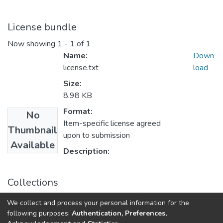
License bundle
Now showing
1 - 1 of 1
Name:
Down
license.txt
load
Size:
8.98 KB
Format:
No
Item-specific license agreed
Thumbnail
upon to submission
Available
Description:
Collections
Дисертації (ДММОМ)
We collect and process your personal information for the
Дисертації (вільний доступ)
following purposes:
Authentication, Preferences,