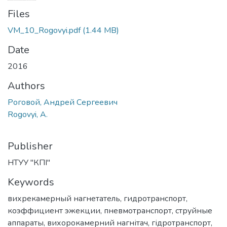
Files
VM_10_Rogovyi.pdf
(1.44 MB)
Date
2016
Authors
Роговой, Андрей Сергеевич
Rogovyi, A.
Publisher
НТУУ "КПІ"
Keywords
вихрекамерный нагнетатель
,
гидротранспорт
,
коэффициент эжекции
,
пневмотранспорт
,
струйные
аппараты
,
вихорокамерний нагнітач
,
гідротранспорт
,