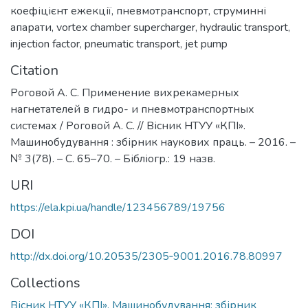
коефіцієнт ежекції
,
пневмотранспорт
,
струминні
апарати
,
vortex chamber supercharger
,
hydraulic transport
,
injection factor
,
pneumatic transport
,
jet pump
Citation
Роговой А. С. Применение вихрекамерных
нагнетателей в гидро- и пневмотранспортных
системах / Роговой А. С. // Вісник НТУУ «КПІ».
Машинобудування : збірник наукових праць. – 2016. –
№ 3(78). – С. 65–70. – Бібліогр.: 19 назв.
URI
https://ela.kpi.ua/handle/123456789/19756
DOI
http://dx.doi.org/10.20535/2305‐9001.2016.78.80997
Collections
Вісник НТУУ «КПІ». Машинобудування: збірник