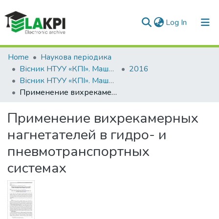
(current)
Log In
Communities & Collections
Home
Наукова періодика
Вісник НТУУ «КПІ». Машинобудування
2016
All of DSpace
Вісник НТУУ «КПІ». Машинобудування: збірник наукових праць, № 3(78)
Применение вихрекамерных нагнетателей в гидро- и пневмотранспортных системах
Statistics
Применение вихрекамерных
нагнетателей в гидро- и
пневмотранспортных
системах