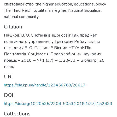
співтовариство
,
the higher education
,
educational policy
,
The Third Reich
,
totalitarian regime
,
National Socialism
,
national community
Citation
Пашков, В. О. Система вищої освіти як предмет
політичного управління у Третьому Рейху: цілі та
наслідки / В. О. Пашков // Вісник НТУУ «КПІ».
Політологія. Соціологія. Право : збірник наукових
праць. – 2018. – № 1 (37). – С. 28–33. – Бібліогр.: 25
назв.
URI
https://ela.kpi.ua/handle/123456789/26617
DOI
https://doi.org/10.20535/2308-5053.2018.1(37).152833
Collections