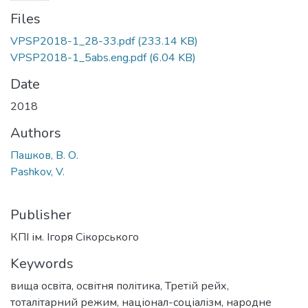
Files
VPSP2018-1_28-33.pdf
(233.14 KB)
VPSP2018-1_5abs.eng.pdf
(6.04 KB)
Date
2018
Authors
Пашков, В. О.
Pashkov, V.
Publisher
КПІ ім. Ігоря Сікорського
Keywords
вища освіта
,
освітня політика
,
Третій рейх
,
тоталітарний режим
,
націонал-соціалізм
,
народне