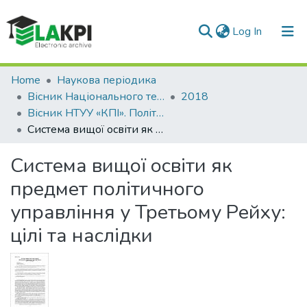
(current)
Log In
Communities & Collections
Home
Наукова періодика
Вісник Національного технічного університету України «Київський політехнічний інститут». Політологія. Соціологія. Право
2018
All of DSpace
Вісник НТУУ «КПІ». Політологія. Соціологія. Право: збірник наукових праць, № 1 (37)
Система вищої освіти як предмет політичного управління у Третьому Рейху: цілі та наслідки
Statistics
Система вищої освіти як
предмет політичного
управління у Третьому Рейху:
цілі та наслідки