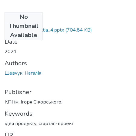
No
Files
Thumbnail
Praktychne_zaniattia_4.pptx
(704.84 KB)
Available
Date
2021
Authors
Шевчук, Наталія
Publisher
КПІ ім. Ігоря Сікорського.
Keywords
ідея продукту
,
стартап-проект
URI