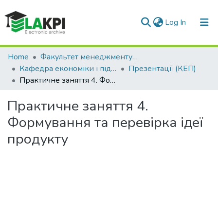
(current)
Log In
Communities & Collections
Home
Факультет менеджменту та маркетингу (ФММ)
Кафедра економіки і підприємництва (КЕП)
Презентації (КЕП)
All of DSpace
Практичне заняття 4. Формування та перевірка ідеї продукту
Statistics
Практичне заняття 4.
Формування та перевірка ідеї
продукту