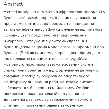
Abstract
У статті досліджено сутність цифрової трансформації у
будівельній галузі, зокрема її вплив на управління
проектами, оптимізацію процесів та підвищення
загальної ефективності функціонування підприємств.
Основну увагу приділено інтеграції сучасних
цифрових інструментів у систему управління
будівництвом, зокрема моделюванню інформації про
будівлю (BIM) як єдиному джерелі достовірних даних,
що охоплює всі етапи життєвого циклу об’єкта.
Розглянуто можливості автоматизованих систем
управління проектами – від формування детальних
графіків і розподілу ресурсів до оперативного
моніторингу виконання робіт, контролю витрат і
забезпечення безпеки на майданчику. Особливо
підкреслено роль технологій віртуальної та
доповненої реальності у забезпеченні наочного
сприйняття проектних рішень замовником,