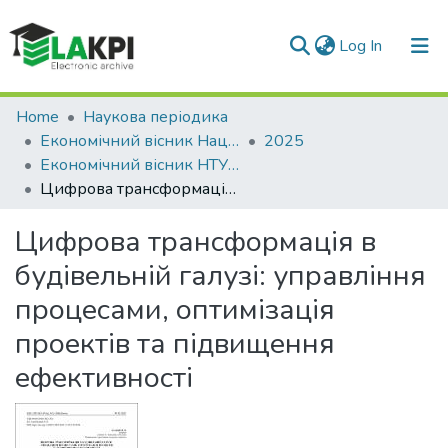
(current)
Log In
Communities & Collections
Home
Наукова періодика
Економічний вісник Національного технічного університету України «Київський політехнічний інститут»
2025
All of DSpace
Економічний вісник НТУУ «КПІ»: збірник наукових праць, № 35
Цифрова трансформація в будівельній галузі: управління процесами, оптимізація проектів та підвищення ефективності
Statistics
Цифрова трансформація в
будівельній галузі: управління
процесами, оптимізація
проектів та підвищення
ефективності