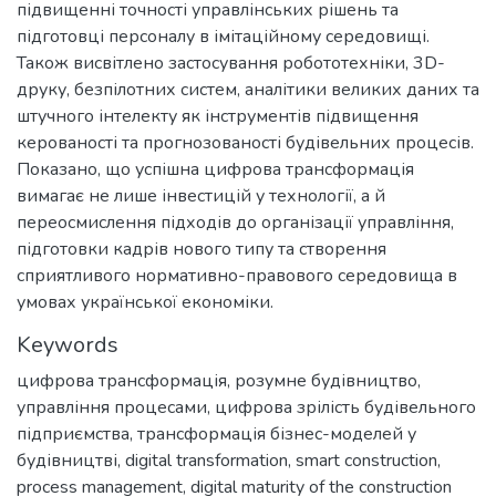
підвищенні точності управлінських рішень та
підготовці персоналу в імітаційному середовищі.
Також висвітлено застосування робототехніки, 3D-
друку, безпілотних систем, аналітики великих даних та
штучного інтелекту як інструментів підвищення
керованості та прогнозованості будівельних процесів.
Показано, що успішна цифрова трансформація
вимагає не лише інвестицій у технології, а й
переосмислення підходів до організації управління,
підготовки кадрів нового типу та створення
сприятливого нормативно-правового середовища в
умовах української економіки.
Keywords
цифрова трансформація
,
розумне будівництво
,
управління процесами
,
цифрова зрілість будівельного
підприємства
,
трансформація бізнес-моделей у
будівництві
,
digital transformation
,
smart construction
,
process management
,
digital maturity of the construction