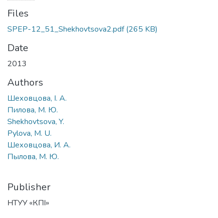
Files
SPEP-12_51_Shekhovtsova2.pdf
(265 KB)
Date
2013
Authors
Шеховцова, І. А.
Пилова, М. Ю.
Shekhovtsova, Y.
Pylova, M. U.
Шеховцова, И. А.
Пылова, М. Ю.
Publisher
НТУУ «КПІ»