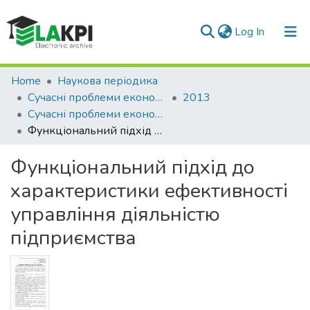
(current)
Log In
Communities & Collections
Home
Наукова періодика
Сучасні проблеми економіки і підприємництво
2013
All of DSpace
Сучасні проблеми економіки і підприємництво: збірник наукових праць, Вип. 12
Функціональний підхід до характеристики ефективності управління діяльністю підприємства
Statistics
Функціональний підхід до
характеристики ефективності
управління діяльністю
підприємства