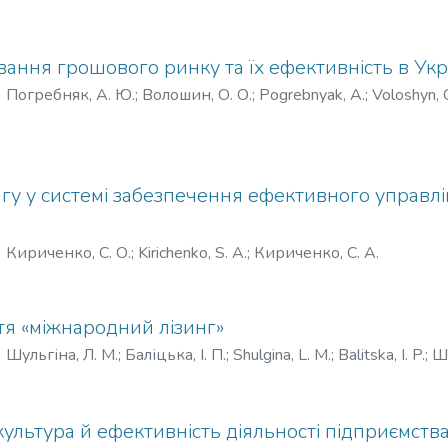
ання грошового ринку та їх ефективність в Укр
)
Погребняк, А. Ю.
;
Волошин, О. О.
;
Pogrebnyak, A.
;
Voloshyn, 
гу у системі забезпечення ефективного управл
)
Кириченко, С. О.
;
Kirichenko, S. A.
;
Кириченко, С. А.
тя «міжнародний лізинг»
)
Шульгіна, Л. М.
;
Баліцька, І. П.
;
Shulgina, L. M.
;
Balitska, I. P.
;
Шу
культура й ефективність діяльності підприємств