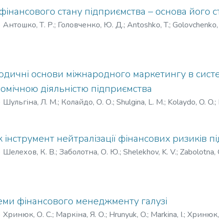
 фінансового стану підприємства – основа його 
)
Антошко, Т. Р.
;
Головченко, Ю. Д.
;
Antoshko, T.
;
Golovchenko, 
одичні основи міжнародного маркетингу в систе
омічною діяльністю підприємства
)
Шульгіна, Л. М.
;
Колайдо, О. О.
;
Shulgina, L. M.
;
Kolaydo, O. O.
;
 інструмент нейтралізації фінансових ризиків п
)
Шелехов, К. В.
;
Заболотна, О. Ю.
;
Shelekhov, K. V.
;
Zabolotna, O
еми фінансового менеджменту галузі
)
Хринюк, О. С.
;
Маркіна, Я. О.
;
Hrunyuk, O.
;
Markina, I.
;
Хринюк, 