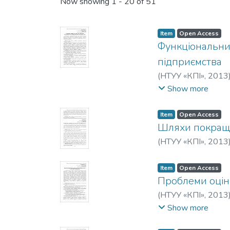
Recent Submissions
Now showing
1 - 20 of 51
Item
Open Access
Функціональний
підприємства
(
НТУУ «КПІ»
,
2013
М. Ю.
Show more
Item
Open Access
Шляхи покраще
(
НТУУ «КПІ»
,
2013
Item
Open Access
Проблеми оцінк
(
НТУУ «КПІ»
,
2013
Тульчинская, Све
Show more