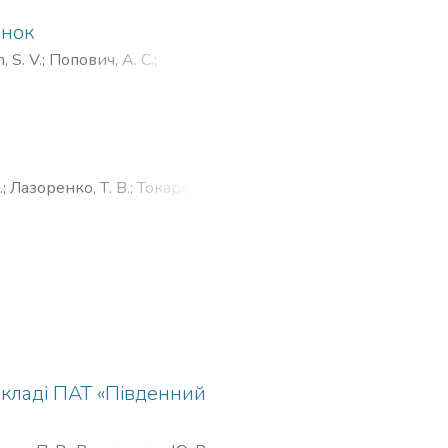
инок
, S. V.
;
Попович, А. С.
;
.
;
Лазоренко, Т. В.
;
Токарев, М.
икладі ПАТ «Південний