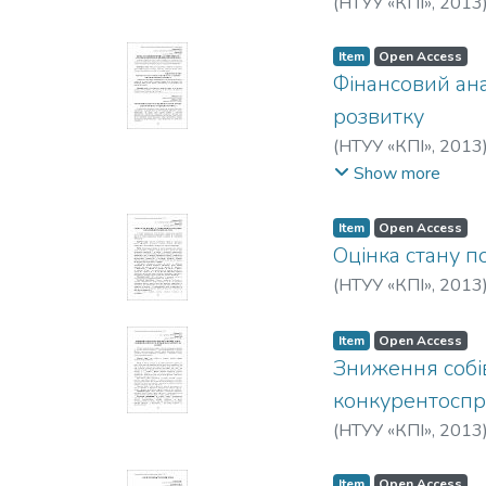
(
НТУУ «КПІ»
,
2013
Item
Open Access
Фінансовий ана
розвитку
(
НТУУ «КПІ»
,
2013
Корчовна, М. Р.
Show more
Item
Open Access
Оцінка стану п
(
НТУУ «КПІ»
,
2013
Item
Open Access
Зниження собі
конкурентоспр
(
НТУУ «КПІ»
,
2013
Item
Open Access