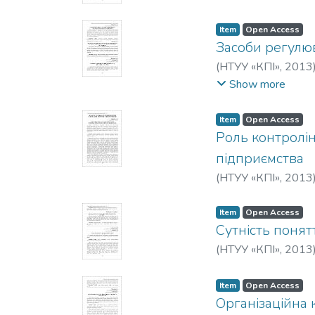
Item
Open Access
Засоби регулюв
(
НТУУ «КПІ»
,
2013
O. O.
Show more
Item
Open Access
Роль контролін
підприємства
(
НТУУ «КПІ»
,
2013
Item
Open Access
Сутність понят
(
НТУУ «КПІ»
,
2013
Item
Open Access
Організаційна 