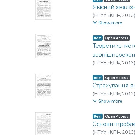
Якісний аналіз
(
НТУУ «КПІ»
,
2013
Ю. Д.
Show more
Item
Open Access
Теоретико-мет
зовнішньоекон
(
НТУУ «КПІ»
,
2013
Item
Open Access
Страхування як
(
НТУУ «КПІ»
,
2013
Заболотная, О. Ю.
Show more
Item
Open Access
Основні пробл
(
НТУУ «КПІ»
,
2013