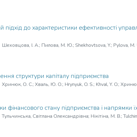
 підхід до характеристики ефективності управл
)
Шеховцова, І. А.
;
Пилова, М. Ю.
;
Shekhovtsova, Y.
;
Pylova, M. 
ння структури капіталу підприємства
)
Хринюк, О. С.
;
Хваль, Ю. О.
;
Hrynyuk, O. S.
;
Khval, Y. O.
;
Хринюк
и фінансового стану підприємства і напрямки 
)
Тульчинська, Світлана Олександрівна
;
Нікітіна, М. В.
;
Tulchin
тлана Александровна
;
Никитина, М. В.