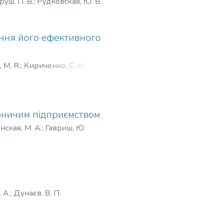
руш, П. В.
;
Рудковская, Ю. В.
ення його ефективного
 M. R.
;
Кириченко, С. А.
;
обничим підприємством
нская, М. А.
;
Гавриш, Ю.
 А.
;
Дунаєв, В. П.