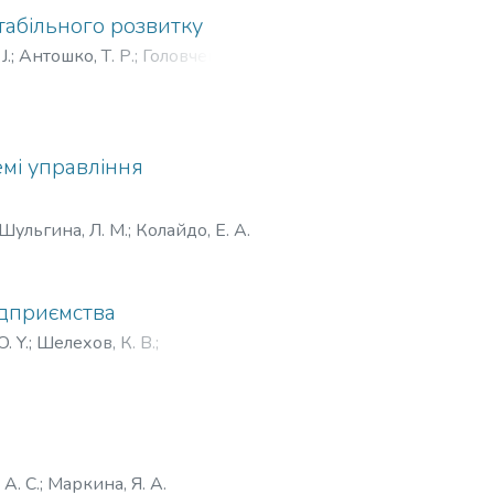
стабільного розвитку
J.
;
Антошко, Т. Р.
;
Головченко,
мі управління
Шульгина, Л. М.
;
Колайдо, Е. А.
ідприємства
. Y.
;
Шелехов, К. В.
;
А. С.
;
Маркина, Я. А.