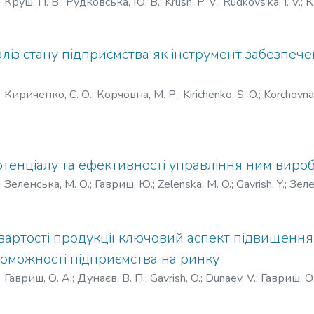
)
Круш, П. В.
;
Рудковська, Ю. В.
;
Krush, P. V.
;
Rudkovs’ka, І. V.
;
К
ліз стану підприємства як інструмент забезпеч
)
Кириченко, С. О.
;
Корчовна, М. Р.
;
Kirichenko, S. O.
;
Korchovna,
отенціалу та ефективності управління ним вир
)
Зеленська, М. О.
;
Гавриш, Ю.
;
Zelenska, M. O.
;
Gavrish, Y.
;
Зеле
вартості продукції ключовий аспект підвищення
оможності підприємства на ринку
)
Гавриш, О. А.
;
Дунаєв, В. П.
;
Gavrish, O.
;
Dunaev, V.
;
Гавриш, О.