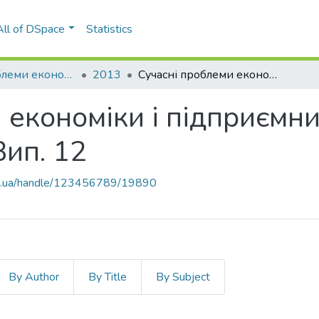
All of DSpace
Statistics
Сучасні проблеми економіки і підприємництво
2013
Сучасні проблеми економіки і підприємництво: збірник наукових праць, Вип. 12
 економіки і підприємни
Вип. 12
kpi.ua/handle/123456789/19890
By Author
By Title
By Subject