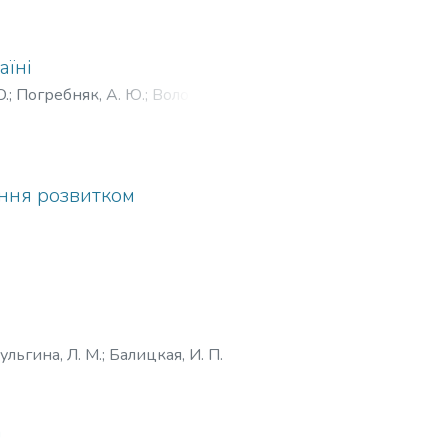
аїні
O.
;
Погребняк, А. Ю.
;
Вoлoшин,
іння розвитком
льгина, Л. М.
;
Балицкая, И. П.
а