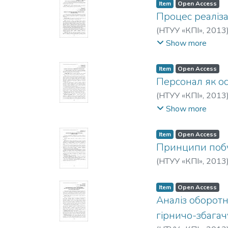
Item
Open Access
Процес реаліза
(
НТУУ «КПІ»
,
2013
Янушкевич, С. В.
Show more
Item
Open Access
Персонал як ос
(
НТУУ «КПІ»
,
2013
Л.
Show more
Item
Open Access
Принципи побу
(
НТУУ «КПІ»
,
2013
Item
Open Access
Аналіз оборотн
гірничо-збагач