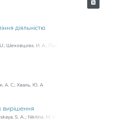
іння діяльністю
U.
;
Шеховцова, И. А.
;
Пылова,
, А. С.
;
Хваль, Ю. А
їх вирішення
skaya, S. A..
;
Nikitina, M. V.
;