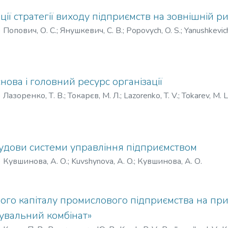
ції стратегії виходу підприємств на зовнішній р
)
Попович, О. С.
;
Янушкевич, С. В.
;
Popovych, O. S.
;
Yanushkevich
нова і головний ресурс організації
)
Лазоренко, Т. В.
;
Токарєв, М. Л.
;
Lazorenko, T. V.
;
Tokarev, M. L
дови системи управління підприємством
)
Кувшинова, А. О.
;
Kuvshynova, A. O.
;
Кувшинова, А. О.
ого капіталу промислового підприємства на пр
увальний комбінат»