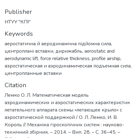
Publisher
НТУУ "КПІ"
Keywords
аеростатична й аеродинамічна підйомна сила
,
центроплані вставки
,
дирижабль
,
aerostatic and
aerodynamic lift
,
force relative thickness
,
profile airship
,
аэростатическая и аэродинамическая подъемная сила
,
центропланные вставки
Citation
Лемко О. Л. Математическая модель
аэродинамических и аэростатических характеристик
летательного аппарата схемы «летающее крыло» с
аэростатической поддержкой / О. Л. Лемко, И. В.
Король // Механіка гіроскопічних систем : науково-
технічний збірник. – 2014. – Вип. 28. – С. 36–45. –