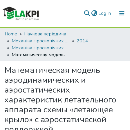
(current)
Log In
Communities & Collections
Home
Наукова періодика
Механіка гіроскопічних систем
2014
All of DSpace
Механіка гіроскопічних систем: науково-технічний збірник, Вип. 28
Математическая модель аэродинамических и аэростатических характеристик летательного аппарата схемы «летающее крыло» с аэростатической поддержкой
Statistics
Математическая модель
аэродинамических и
аэростатических
характеристик летательного
аппарата схемы «летающее
крыло» с аэростатической
поддержкой