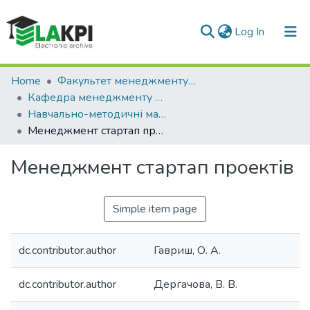
(current)
Log In
Communities & Collections
Home
Факультет менеджменту та маркетингу (ФММ)
Кафедра менеджменту підприємств (КМП)
All of DSpace
Навчально-методичні матеріали (КМП)
Менеджмент стартап проектів
Statistics
Менеджмент стартап проектів
Simple item page
dc.contributor.author
Гавриш, О. А.
dc.contributor.author
Дергачова, В. В.