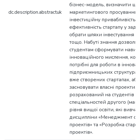
бізнес-модель, визначити шл
dc.description.abstractuk
маркетингового просування, 
інвестиційну привабливість т
ефективність стартапу у зада
обрати шляхи інвестування п
тощо. Набуті знання дозволят
студентам сформувати навич
інноваційного мислення, комп
потрібні для роботи в іннова
підприємницьких структурах,
вже створених стартапах, або
засновувати власні проекти. 
розрахований на студентів т
спеціальностей другого (магі
рівня вищої освіти, які вивча
дисципліни «Менеджмент ст
проектів» та «Розробка старт
проектів».