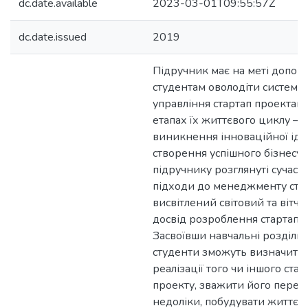
dc.date.available
2023-03-01T09:55:57Z
dc.date.issued
2019
Підручник має на меті допом
студентам оволодіти системо
управління стартап проектами
етапах їх життєвого циклу – в
виникнення інноваційної іде
створення успішного бізнесу.
підручнику розглянуті сучасн
підходи до менеджменту стар
висвітлений світовий та вітч
досвід розроблення стартап п
Засвоївши навчальні розділи 
студенти зможуть визначити 
реалізації того чи іншого стар
проекту, зважити його перева
недоліки, побудувати життєз