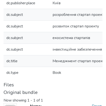
dc.publisher.place
Київ
dc.subject
розроблення стартап проекту
dc.subject
розвиток стартап проекту
dc.subject
екосистема стартапів
dc.subject
інвестиційне забезпечення ст
dc.title
Менеджмент стартап проекті
dc.type
Book
Files
Original bundle
Now showing
1 - 1 of 1