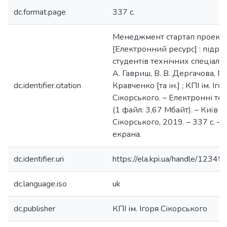
dc.format.page
337 с.
Менеджмент стартап проекті
[Електронний ресурс] : підру
студентів технічних спеціальн
А. Гавриш, В. В. Дергачова, М.
dc.identifier.citation
Кравченко [та ін.] ; КПІ ім. Іго
Сікорського. – Електронні тек
(1 файл: 3,67 Мбайт). – Київ : К
Сікорського, 2019. – 337 с. – 
екрана.
dc.identifier.uri
https://ela.kpi.ua/handle/123
dc.language.iso
uk
dc.publisher
КПІ ім. Ігоря Сікорського