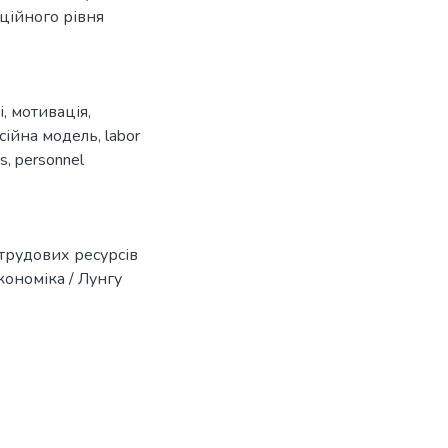
аційного рівня
і
,
мотивація
,
сійна модель
,
labor
is
,
personnel
 трудових ресурсів
кономіка / Лунгу