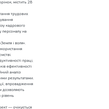
рінок, містить 28
тання трудових
тування
ізу кадрового
у персоналу на
Земля і воля».
икористання
мстві.
дуктивності праці,
иків ефективності
йний аналіз
ими результатами.
ції, впровадження
м дозволяють
 рівень
фект — очікується