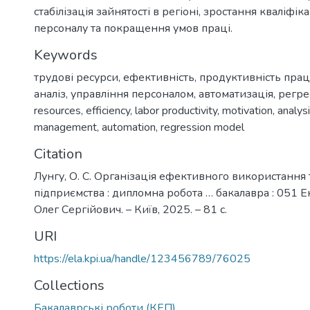
стабілізація зайнятості в регіоні, зростання кваліфік
персоналу та покращення умов праці.
Keywords
трудові ресурси
,
ефективність
,
продуктивність прац
аналіз
,
управління персоналом
,
автоматизація
,
регре
resources
,
efficiency
,
labor productivity
,
motivation
,
analys
management
,
automation
,
regression model
Citation
Лунгу, О. С. Організація ефективного використання
підприємства : дипломна робота … бакалавра : 051 Е
Олег Сергійович. – Київ, 2025. – 81 с.
URI
https://ela.kpi.ua/handle/123456789/76025
Collections
Бакалаврські роботи (КЕП)