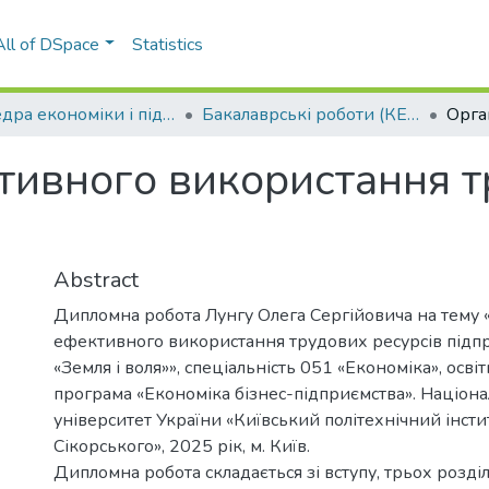
All of DSpace
Statistics
Кафедра економіки і підприємництва (КЕП)
Бакалаврські роботи (КЕП)
тивного використання т
Abstract
Дипломна робота Лунгу Олега Сергійовича на тему 
ефективного використання трудових ресурсів підп
«Земля і воля»», спеціальність 051 «Економіка», осв
програма «Економіка бізнес-підприємства». Націон
університет України «Київський політехнічний інстит
Сікорського», 2025 рік, м. Київ.
Дипломна робота складається зі вступу, трьох розділ