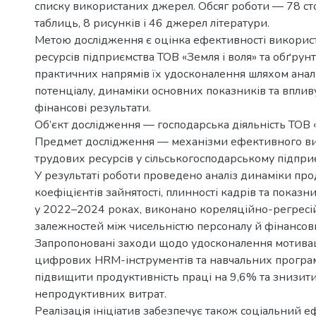
списку використаних джерел. Обсяг роботи — 78 сто
таблиць, 8 рисунків і 46 джерел літератури.
Метою дослідження є оцінка ефективності викорис
ресурсів підприємства ТОВ «Земля і воля» та обґрун
практичних напрямів їх удосконалення шляхом анал
потенціалу, динаміки основних показників та вплив
фінансові результати.
Об’єкт дослідження — господарська діяльність ТОВ «
Предмет дослідження — механізми ефективного в
трудових ресурсів у сільськогосподарському підприє
У результаті роботи проведено аналіз динаміки про
коефіцієнтів зайнятості, плинності кадрів та показн
у 2022–2024 роках, виконано кореляційно-регресі
залежностей між чисельністю персоналу й фінансов
Запропоновані заходи щодо удосконалення мотива
цифрових HRM-інструментів та навчальних програ
підвищити продуктивність праці на 9,6% та знизити
непродуктивних витрат.
Реалізація ініціатив забезпечує також соціальний е