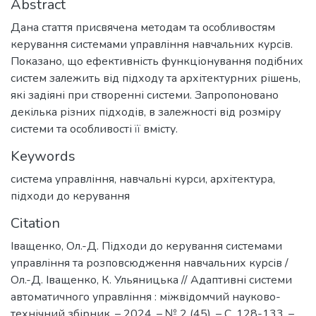
Abstract
Дана стаття присвячена методам та особливостям
керування системами управління навчальних курсів.
Показано, що ефективність функціонування подібних
систем залежить від підходу та архітектурних рішень,
які задіяні при створенні системи. Запропоновано
декілька різних підходів, в залежності від розміру
системи та особливості її вмісту.
Keywords
система управління
,
навчальні курси
,
архітектура
,
підходи до керування
Citation
Іващенко, Ол.-Д. Підходи до керування системами
управління та розповсюдження навчальних курсів /
Ол.-Д. Іващенко, К. Ульяницька // Адаптивні системи
автоматичного управління : міжвідомчий науково-
технічний збірник. – 2024. – № 2 (45). – С. 128-133. –