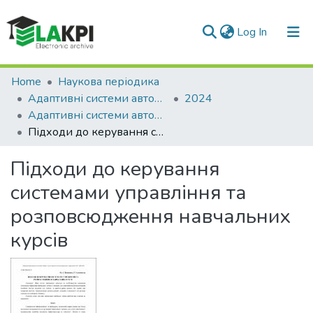
(current)
Log In
Communities & Collections
Home
Наукова періодика
Адаптивні системи автоматичного управління
2024
All of DSpace
Адаптивні системи автоматичного управління : міжвідомчий науково-технічний збірник. – 2024. – № 2 (45)
Підходи до керування системами управління та розповсюдження навчальних курсів
Statistics
Підходи до керування
системами управління та
розповсюдження навчальних
курсів