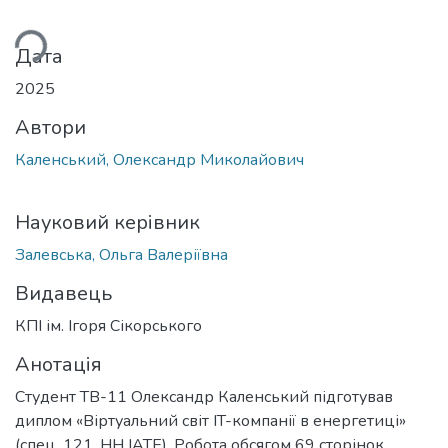
ься...
Дата
2025
Автори
Каленський, Олександр Миколайович
Науковий керівник
Залевська, Ольга Валеріївна
Видавець
КПІ ім. Ігоря Сікорського
Анотація
Студент ТВ-11 Олександр Каленський підготував
диплом «Віртуальний світ IT-компанії в енергетиці»
(спец. 121, НН ІАТЕ). Робота обсягом 69 сторінок