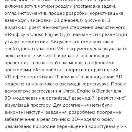
включає вступ, чотири розділи (постановка задачі,
огляд інструментів, процес розробки, користувацька
взаємодія), висновки, 13 джерел, 6 рисунків і 3
додатки. Проєкт демонструє створення реалістичного
VR-офісу в Unreal Engine 5 для навчання й презентацій
у галузі енергетики. Актуальність теми полягає в
необхідності сучасного VR-інструменту для візуалізації
офісів енергетичних IT-компаній, що покращує
презентації, навчання й взаємодію з цифровими
просторами. Мета роботи: створити інтерактивний
VR-офіс енергетичної IT-компанії з повноцінною 3D-
моделлю та можливістю взаємодії користувача. Проєкт
демонструє застосування Unreal Engine й Blender для
3D-моделювання, організації взаємодій і реалістичної
візуалізації простору. Для досягнення мети були
виконані наступні завдання: розроблено програмне
забезпечення з реалістичною 3D-моделлю офісу;
реалізовано природне переміщення користувача у VR;