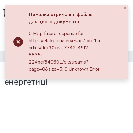
×
Увійти
Помилка отримання файлів
для цього документа
Фонди та зібрання
0 Http failure response for
Головна
Навчально-науковий інститут атомної та теплової енергетики (НН ІАТЕ)
https://ela.kpi.ua/server/api/core/bu
Кафедра інженерії програмного забезпечення в енергетиці (ІПЗЕ)
Пошук за критеріями
ndles/ddc30cea-7742-45f2-
Бакалаврські роботи (ІПЗЕ)
8835-
Віртуальний світ IT-компанії в енергетиці
Статистика
224bef340601/bitstreams?
Віртуальний світ IT-компанії в
page=0&size=5: 0 Unknown Error
енергетиці