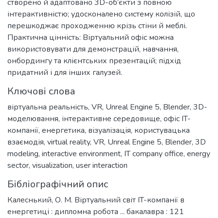
створено й адаптовано 3D-об’єкти з повною
інтерактивністю; удосконалено систему колізій, що
перешкоджає проходженню крізь стіни й меблі.
Практична цінність: Віртуальний офіс можна
використовувати для демонстрацій, навчання,
онбордингу та клієнтських презентацій; підхід
придатний і для інших галузей.
Ключові слова
віртуальна реальність
,
VR
,
Unreal Engine 5
,
Blender
,
3D-
моделювання
,
інтерактивне середовище
,
офіс IT-
компанії
,
енергетика
,
візуалізація
,
користувацька
взаємодія
,
virtual reality
,
VR
,
Unreal Engine 5
,
Blender
,
3D
modeling
,
interactive environment
,
IT company office
,
energy
sector
,
visualization
,
user interaction
Бібліографічний опис
Калеснький, О. М. Віртуальний світ IT-компанії в
енергетиці : дипломна робота ... бакалавра : 121