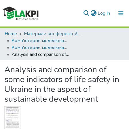
(current)
Log In
Communities & Collections
Home
Матеріали конференцій, семінарів і т.п.
Комп'ютерне моделювання і керування в техніці та технологіях КМКТТ
All of DSpace
Комп'ютерне моделювання і керування в техніці та технологіях КМКТТ-2021
Analysis and comparison of some indicators of life safety in Ukraine in the aspect of sustainable development
Statistics
Analysis and comparison of
some indicators of life safety in
Ukraine in the aspect of
sustainable development