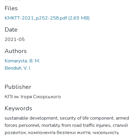
Files
KMKTT-2021_p252-258.pdf
(2.69 MB)
Date
2021-05
Authors
Komarysta, B. M.
Bendiuh, V. I.
Publisher
КПІ ім. Ігоря Сікорського
Keywords
sustainable development
,
security of life component
,
armed
forces personnel
,
mortality from road traffic injuries
,
сталий
розвиток
,
компонента безпеки життя
,
чисельність