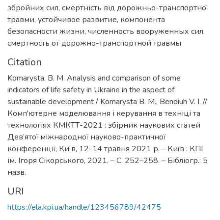
збройних сил
,
смертність від дорожньо-транспортної
травми
,
устойчивое развитие
,
компонента
безопасности жизни
,
численность вооруженных сил
,
смертность от дорожно-транспортной травмы
Citation
Komarysta, B. M. Analysis and comparison of some
indicators of life safety in Ukraine in the aspect of
sustainable development / Komarysta B. M., Bendiuh V. I. //
Комп'ютерне моделювання і керування в техніці та
технологіях КМКТТ-2021 : збірник наукових статей
Дев’ятої міжнародної науково-практичної
конференції, Київ, 12-14 травня 2021 р. – Київ : КПІ
ім. Ігоря Сікорського, 2021. – С. 252–258. – Бібліогр.: 5
назв.
URI
https://ela.kpi.ua/handle/123456789/42475