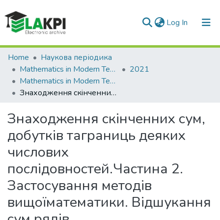
(current)
Log In
Communities & Collections
Home
Наукова періодика
Mathematics in Modern Technical University
2021
All of DSpace
Mathematics in Modern Technical University, Vol. 2021, No 1
Знаходження скiнченних сум, добуткiв таграниць деяких числових послiдовностей.Частина 2. Застосування методiв вищоїматематики. Вiдшукання сум рядiв
Statistics
Знаходження скiнченних сум,
добуткiв таграниць деяких
числових
послiдовностей.Частина 2.
Застосування методiв
вищоїматематики. Вiдшукання
сум рядiв