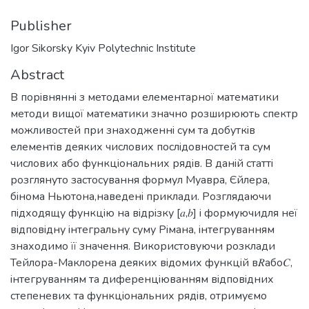
Publisher
Igor Sikorsky Kyiv Polytechnic Institute
Abstract
В порiвняннi з методами елементарної математики
методи вищої математики значно розширюють спектр
можливостей при знаходженнi сум та добуткiв
елементiв деяких числових послiдовностей та сум
числових або функцiональних рядiв. В данiй статтi
розглянуто застосування формул Муавра, Єйлера,
бiнома Ньютона,наведенi приклади. Розглядаючи
пiдходящу функцiю на вiдрiзку [𝑎,𝑏] i формуючидля неї
вiдповiдну iнтегральну суму Рiмана, iнтегруванням
знаходимо її значення. Використовуючи розклади
Тейлора-Маклорена деяких вiдомих функцiй в𝑅або𝐶,
iнтегруванням та диференцiюванням вiдповiдних
степеневих та функцiональних рядiв, отримуємо