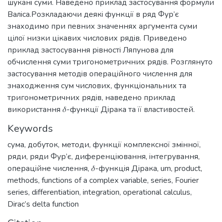
шуканi суми. Наведено приклад застосування формули
Валiса.Розкладаючи деякi функцiї в ряд Фур’є
знаходимо при певних значеннях аргумента суми
цiлої низки цiкавих числових рядiв. Приведено
приклад застосування рiвностi Ляпунова для
обчислення суми тригонометричних рядiв. Розглянуто
застосування методiв операцiйного числення для
знаходження сум числових, функцiональних та
тригонометричних рядiв, наведено приклад
використання 𝛿-функцiї Дiрака та її властивостей.
Keywords
сума
,
добуток
,
методи
,
функцiї комплексної змiнної
,
ряди
,
ряди Фур’є
,
диференцiювання
,
iнтегрування
,
операцiйне числення
,
𝛿-функцiя Дiрака
,
um
,
product
,
methods
,
functions of a complex variable
,
series
,
Fourier
series
,
differentiation
,
integration
,
operational calculus
,
Dirac’s delta function