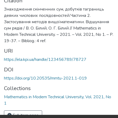
Citation
Знаходження скiнченних сум, добуткiв таграниць
деяких числових послiдовностей.Частина 2.
Застосування методiв вищоїматематики. Вiдшукання
сум рядiв / В. О. Бiлий, О. Г. Бiлий // Mathematics in
Modern Technical University. – 2021. – Vol. 2021, No 1. – P.
19-37. – Bibliog.: 4 ref.
URI
https://ela.kpi.ua/handle/123456789/78727
DOI
https://doi.org/10.20535/mmtu-2021.1-019
Collections
Mathematics in Modern Technical University, Vol. 2021, No
1
Full item page