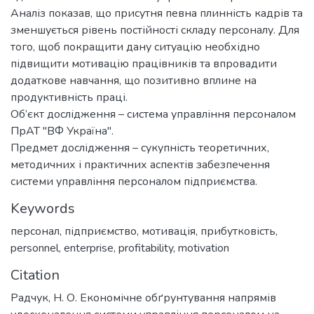
Аналіз показав, що присутня певна плинність кадрів та
зменшується рівень постійності складу персоналу. Для
того, щоб покращити дану ситуацію необхідно
підвищити мотивацію працівників та впровадити
додаткове навчання, що позитивно вплине на
продуктивність праці.
Об’єкт дослідження – система управління персоналом
ПрАТ "ВФ Україна".
Предмет дослідження – сукупність теоретичних,
методичних і практичних аспектів забезпечення
системи управління персоналом підприємства.
Keywords
персонал
,
підприємство
,
мотивація
,
прибутковість
,
personnel
,
enterprise
,
profitability
,
motivation
Citation
Радчук, Н. О. Економічне обґрунтування напрямів