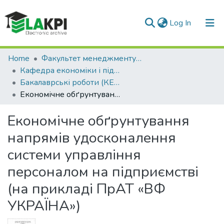
(current)
Log In
Communities & Collections
Home
Факультет менеджменту та маркетингу (ФММ)
Кафедра економіки і підприємництва (КЕП)
All of DSpace
Бакалаврські роботи (КЕП)
Економічне обґрунтування напрямів удосконалення системи управління персоналом на підприємстві (на прикладі ПрАТ «ВФ УКРАЇНА»)
Statistics
Економічне обґрунтування
напрямів удосконалення
системи управління
персоналом на підприємстві
(на прикладі ПрАТ «ВФ
УКРАЇНА»)