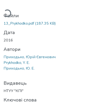
житься...
Файли
13_Prykhodko.pdf
(187.35 KB)
Дата
2016
Автори
Приходько, Юрій Євгенович
Prykhodko, Y. E.
Приходько, Ю. Е.
Видавець
НТУУ "КПІ"
Ключові слова