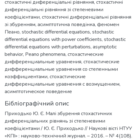
стохастичні диференціальні рівняння
,
стохастичні
диференціальні рівняння зі степеневими
коефіцієнтами
,
стохастичні диференціальні рівняння
зі збуренням
,
асимптотична поведінка
,
феномен
Пеано
,
stochastic differential equations
,
stochastic
differential equations with power coefficients
,
stochastic
differential equations with perturbations
,
asymptotic
behavior
,
Peano phenomena
,
стохастические
дифференциальные уравнения
,
стохастические
дифференциальные уравнения со степенными
коэффициентами
,
стохастические
дифференциальные уравнения с возмущением
,
асимптотическое поведение
Бібліографічний опис
Приходько Ю. Є. Малі збурення стохастичних
диференціальних рівнянь зі степеневими
коефіцієнтами / Ю. Є. Приходько // Наукові вісті НТУУ
«КПІ» : науково-технічний журнал. – 2016. – № 4(108).