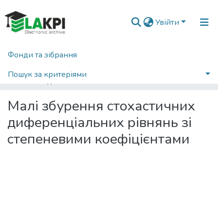
Увійти
Фонди та зібрання
Головна
Наукова періодика
Наукові вісті КПІ
2016
Наукові вісті НТУУ «КПІ»: науково-технічний журнал, № 4(108)
Пошук за критеріями
Малі збурення стохастичних диференціальних рівнянь зі степеневими коефіцієнтами
Статистика
Малі збурення стохастичних
диференціальних рівнянь зі
степеневими коефіцієнтами