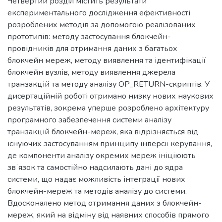
Четвертий розділ містить результати
експериментального дослідження ефективності
розроблених методів за допомогою реалізованих
прототипів: методу застосування блокчейн-
провідників для отримання даних з багатьох
блокчейн мереж, методу виявлення та ідентифікації
блокчейн вузлів, методу виявлення джерела
транзакцій та методу аналізу OP_RETURN-скриптів. У
дисертаційній роботі отримано низку нових наукових
результатів, зокрема уперше розроблено архітектуру
програмного забезпечення системи аналізу
транзакцій блокчейн-мереж, яка відрізняється від
існуючих застосуванням принципу інверсії керування,
де компоненти аналізу окремих мереж ініціюють
звʼязок та самостійно надсилають дані до ядра
системи, що надає можливість інтеграції нових
блокчейн-мереж та методів аналізу до системи.
Вдосконалено метод отримання даних з блокчейн-
мереж, який на відміну від наявних способів прямого