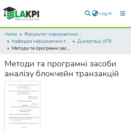
(current)
Log In
Communities & Collections
Home
Факультет інформатики та обчислювальної техніки (ФІОТ)
Кафедра інформатики та програмної інженерії (ІПІ)
Дисертації (ІПІ)
All of DSpace
Методи та програмні засоби аналізу блокчейн транзакцій
Statistics
Методи та програмні засоби
аналізу блокчейн транзакцій