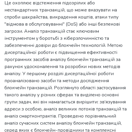
Це охоплює відстеження підозрілих або
нестандартних транзакцій, що може вказувати на
спроби шахрайства, викрадення коштів, атаки типу
"відмова в обслуговуванні" (DoS) або інші безпекові
загрози. Аналіз транзакцій стає ключовим
інструментом у боротьбі з кіберзлочинністю та
забезпеченні довіри до блокчейн технологій. Метою
дисертаційної роботи є підвищення ефективності
програмних засобів аналізу блокчейн транзакцій за
рахунок удосконалення та розробки нових методів
аналізу. У першому розділі дисертаційної роботи
проаналізовано засоби та методи дослідження
блокчейн транзакцій. Розглянуто області застосування
такого аналізу у різних сферах та виділено основні
групи задач, які він намагається вирішити: зв’язування
адреси з особою, аналіз великих потоків транзакцій та
аналіз смартконтрактів. Проведено порівняльний
аналіз сучасних систем аналізу блокчейн транзакцій,
серед яких є блокчейн-провідники та комплексні