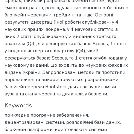
сферах, таких як розробка блокчейн систем, аудит
смарт контрактів, розслідування злочинів пов’язаних з
блокчейн мережами, трейдинг та інше. Основні
результати дисертаційної роботи опубліковані у 4
наукових працях, зокрема, у 4 наукових статтях, з
яких 2 статті опубліковано у 2 виданнях третього
квартиля (Q3), які реферуються базою Scopus, 1 статті
у виданні четвертого квартиля (Q4), який
реферуються базою Scopus, та 1 стаття опублікована у
науковому виданні, що входить до наукових фахових
видань України. Запропоновані методи та прототипи
впроваджені та використовуються розробниками
блокчейн мережі Rootstock для аналізу динаміки
вузлів та стану мережі та для аналізу безпеки.
Keywords
прикладне програмне забезпечення
,
децентралізовані системи
,
розподілені бази даних
,
блокчейн платформи
,
криптовалюта
,
системи