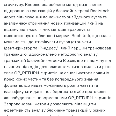
структуру. Вперше розроблено метод визначення
відправника транзакцій у блокчейнмережі Rootstock
через підключення до кожного знайденого вузла та
аналізу часу отримання нових транзакцій, який на
відміну від аналогічних методів враховує та
використовує особливості мережі Rootstock, що надає
можливість ідентифікувати вузол (отримати
ідентифікатор та IP-адресу), який першим транслював
транзакцію. Вдосконалено методологію аналізу
транзакцій блокчейн-мережі Bitcoin, що на відміну від
наявних підходів дозволяє автоматично виділяти різні
типи OP_RETURN-скриптів на основі частоти появи їх
префіксних частин та без попереднього знання
форматів, що надає можливість розпізнавати та
класифікувати дані, що зберігаються або протоколи,
які побудовані з використанням OP_RETURN-скриптів.
Запропоновані методи дозволяють підвищити
ефективність аналізу блокчейн транзакцій у різних