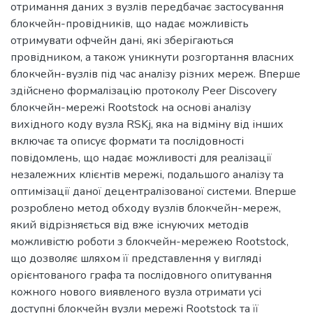
отримання даних з вузлів передбачає застосування
блокчейн-провідників, що надає можливість
отримувати офчейн дані, які зберігаються
провідником, а також уникнути розгортання власних
блокчейн-вузлів під час аналізу різних мереж. Вперше
здійснено формалізацію протоколу Peer Discovery
блокчейн-мережі Rootstock на основі аналізу
вихідного коду вузла RSKj, яка на відміну від інших
включає та описує формати та послідовності
повідомлень, що надає можливості для реалізації
незалежних клієнтів мережі, подальшого аналізу та
оптимізації даної децентралізованої системи. Вперше
розроблено метод обходу вузлів блокчейн-мереж,
який відрізняється від вже існуючих методів
можливістю роботи з блокчейн-мережею Rootstock,
що дозволяє шляхом її представлення у вигляді
орієнтованого графа та послідовного опитування
кожного нового виявленого вузла отримати усі
доступні блокчейн вузли мережі Rootstock та її