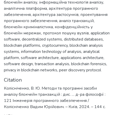
блокчейн аналізу
,
інформаційна технологія аналізу
,
аналітична платформа
,
архітектура програмного
забезпечення
,
архітектура застосунків
,
проектування
програмного забезпечення
,
аналіз транзакцій
,
блокчейн криміналістика
,
конфіденційність у
блокчейн мережах
,
протокол пошуку вузлів
,
application
software
,
decentralized systems
,
distributed databases
,
blockchain platforms
,
cryptocurrency
,
blockchain analysis
systems
,
information technology of analysis
,
analytical
platform
,
software architecture
,
applications architecture
,
software design
,
transaction analysis
,
blockchain forensics
,
privacy in blockchain networks
,
peer discovery protocol
Citation
Колісніченко, В. Ю. Методи та програмні засоби
аналізу блокчейн транзакцій : дис. … д-ра філософії :
121 Інженерія програмного забезпечення /
Колісніченко Вадим Юрійович. – Київ, 2024. – 144 с.