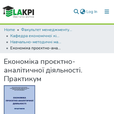
(current)
Log In
Communities & Collections
Home
Факультет менеджменту та маркетингу (ФММ)
Кафедра економічної кібернетики (ЕК)
All of DSpace
Навчально-методичні матеріали (ЕК)
Економіка проєктно-аналітичної діяльності. Практикум
Statistics
Економіка проєктно-
аналітичної діяльності.
Практикум