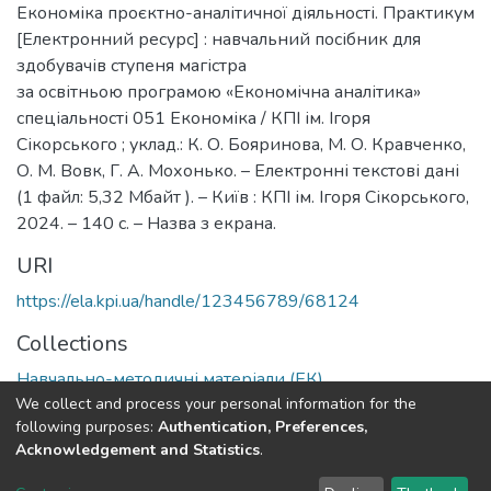
Економіка проєктно-аналітичної діяльності. Практикум
[Електронний ресурс] : навчальний посібник для
здобувачів ступеня магістра
за освітньою програмою «Економічна аналітика»
спеціальності 051 Економіка / КПІ ім. Ігоря
Сікорського ; уклад.: К. О. Бояринова, М. О. Кравченко,
О. М. Вовк, Г. А. Мохонько. – Електронні текстові дані
(1 файл: 5,32 Мбайт ). – Київ : КПІ ім. Ігоря Сікорського,
2024. – 140 с. – Назва з екрана.
URI
https://ela.kpi.ua/handle/123456789/68124
Collections
Навчально-методичні матеріали (ЕК)
We collect and process your personal information for the
following purposes:
Authentication, Preferences,
Full item page
Acknowledgement and Statistics
.
DSpace software
copyright © 2002-2026
LYRASIS