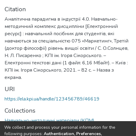
Citation
Аналітична парадигма в індустрії 4.0. Навчально-
методичний комплекс дисципліни [Електронний
ресурс] : навчальний посібник для студентів, які
навчаються за спеціальністю 075 «Маркетинг», Третій
(доктор філософії) рівень вищої освіти / С. О.Солнцев,
Н. Л. Писаренко ; КПІ ім. Ігоря Сікорського. –
Електронні текстові дані (1 файл: 6,16 Мбайт). – Київ :
КПІ ім. Ігоря Сікорського, 2021. – 82 с. – Назва з
екрана.
URI
https://ela.kpi.ua/handle/123456789/46619
Collections
Навчально-методичні матеріали (КПМ)
We collect and process your personal information for the
following purposes:
Authentication, Preferences,
Full item page