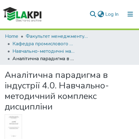
(current)
Log In
Communities & Collections
Home
Факультет менеджменту та маркетингу (ФММ)
Кафедра промислового маркетингу (КПМ)
All of DSpace
Навчально-методичні матеріали (КПМ)
Аналітична парадигма в індустрії 4.0. Навчально-методичний комплекс дисципліни
Statistics
Аналітична парадигма в
індустрії 4.0. Навчально-
методичний комплекс
дисципліни