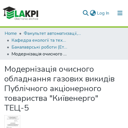
(current)
Log In
Communities & Collections
Home
Факультет автоматизації, промислової інженерії та екології (ФАПІЕ)
Кафедра екології та технології рослинних полімерів (ЕтаТРП)
All of DSpace
Бакалаврські роботи (ЕтаТРП)
Модернізація очисного обладнання газових викидів Публічного акціонерного товариства "Київенерго" ТЕЦ-5
Statistics
Модернізація очисного
обладнання газових викидів
Публічного акціонерного
товариства "Київенерго"
ТЕЦ-5