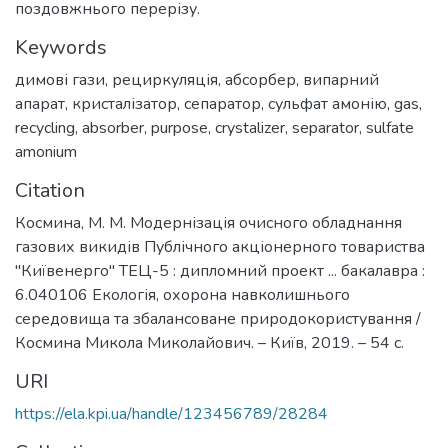
поздовжнього перерізу.
Keywords
димові гази
,
рециркуляція
,
абсорбер
,
випарний
апарат
,
кристалізатор
,
сепаратор
,
сульфат амонію
,
gas
,
recycling
,
absorber
,
purpose
,
crystalizer
,
separator
,
sulfate
amonium
Citation
Космина, М. М. Модернізація очисного обладнання
газових викидів Публічного акціонерного товариства
"Київенерго" ТЕЦ-5 : дипломний проект ... бакалавра :
6.040106 Екологія, охорона навколишнього
середовища та збалансоване природокористування /
Космина Микола Миколайович. – Київ, 2019. – 54 с.
URI
https://ela.kpi.ua/handle/123456789/28284