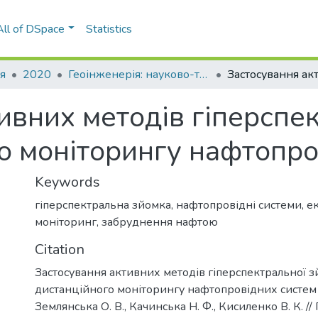
All of DSpace
Statistics
я
2020
Геоінженерія: науково-технічний журнал, Вип. 2
ивних методів гіперспе
о моніторингу нафтопро
Keywords
гіперспектральна зйомка
,
нафтопровідні системи
,
е
моніторинг
,
забруднення нафтою
Citation
Застосування активних методів гіперспектральної 
дистанційного моніторингу нафтопровідних систем / 
Землянська О. В., Качинська Н. Ф., Кисиленко В. К. //