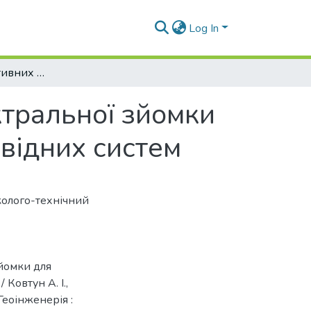
Log In
Застосування активних методів гіперспектральної зйомки для дистанційного моніторингу нафтопровідних систем
ктральної зйомки
відних систем
колого-технічний
зйомки для
Ковтун А. І.,
 Геоінженерія :